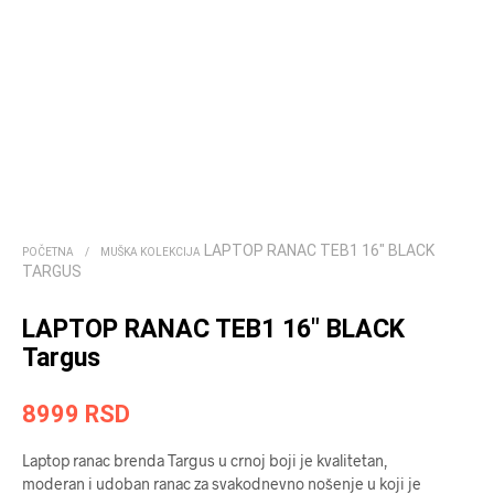
LAPTOP RANAC TEB1 16″ BLACK
POČETNA
/
MUŠKA KOLEKCIJA
TARGUS
LAPTOP RANAC TEB1 16″ BLACK
Targus
8999
RSD
Laptop ranac brenda Targus u crnoj boji je kvalitetan,
moderan i udoban ranac za svakodnevno nošenje u koji je