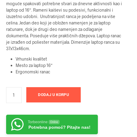
moguće spakovati potrebne stvari za dnevne aktivnosti kao i
laptop od 16″. Rameni kaiševi su podesivi, funkcionalni i
izuzetno udobni. Unutrašnjost ranca je podeljena na više
celina. Jedan deo koji je obložen namenjen je za laptop
računare, dok je drugi deo namenjen za odlaganje
dokumenta. Poseduje više praktičnih džepova. Laptop ranac
je izrađen od poliester materijala. Dimenzije laptop ranca su
37x13x46cm.
Vrhunski kvalitet
Mesto za laptop 16″
Ergonomski ranac
DODAJ U KORPU
Torbeonline
Online
Potrebna pomoć? Pitajte nas!