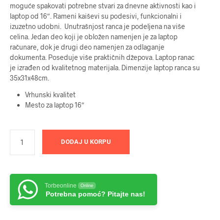
moguće spakovati potrebne stvari za dnevne aktivnosti kao i
laptop od 16″. Rameni kaiševi su podesivi, funkcionalni i
izuzetno udobni. Unutrašnjost ranca je podeljena na više
celina. Jedan deo koji je obložen namenjen je za laptop
računare, dok je drugi deo namenjen za odlaganje
dokumenta. Poseduje više praktičnih džepova. Laptop ranac
je izrađen od kvalitetnog materijala. Dimenzije laptop ranca su
35x31x48cm.
Vrhunski kvalitet
Mesto za laptop 16″
DODAJ U KORPU
Torbeonline
Online
Potrebna pomoć? Pitajte nas!