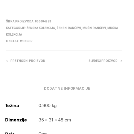
ŠIFRA PROIZVODA:
000004928
KATEGORIJE:
ŽENSKA KOLEKCIJA
,
ŽENSKI RANČEVI
,
MUŠKI RANČEVI
,
MUŠKA
KOLEKCIJA
OZNAKA:
WENGER
PRETHODNI PROIZVOD
SLEDEĆI PROIZVOD
DODATNE INFORMACIJE
Težina
0.900 kg
Dimenzije
35 × 31 × 48 cm
Boja
Crna