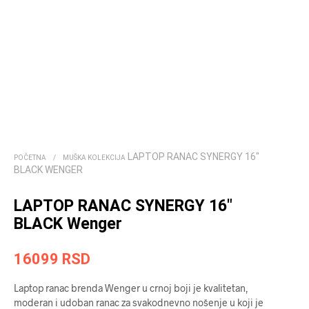
LAPTOP RANAC SYNERGY 16″
POČETNA
/
MUŠKA KOLEKCIJA
BLACK WENGER
LAPTOP RANAC SYNERGY 16″
BLACK Wenger
16099
RSD
Laptop ranac brenda Wenger u crnoj boji je kvalitetan,
moderan i udoban ranac za svakodnevno nošenje u koji je