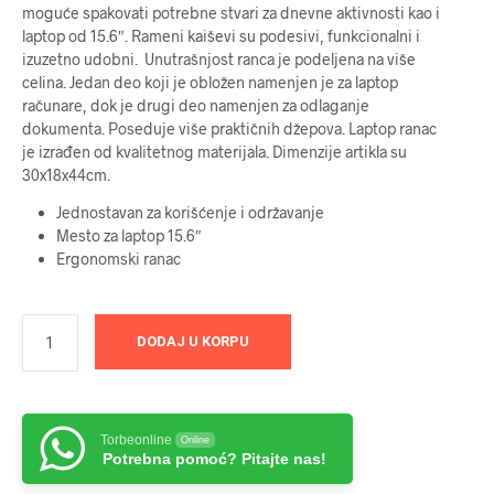
moguće spakovati potrebne stvari za dnevne aktivnosti kao i
laptop od 15.6″. Rameni kaiševi su podesivi, funkcionalni i
izuzetno udobni. Unutrašnjost ranca je podeljena na više
celina. Jedan deo koji je obložen namenjen je za laptop
računare, dok je drugi deo namenjen za odlaganje
dokumenta. Poseduje više praktičnih džepova. Laptop ranac
je izrađen od kvalitetnog materijala. Dimenzije artikla su
30x18x44cm.
Jednostavan za korišćenje i održavanje
Mesto za laptop 15.6″
Ergonomski ranac
DODAJ U KORPU
Torbeonline
Online
Potrebna pomoć? Pitajte nas!