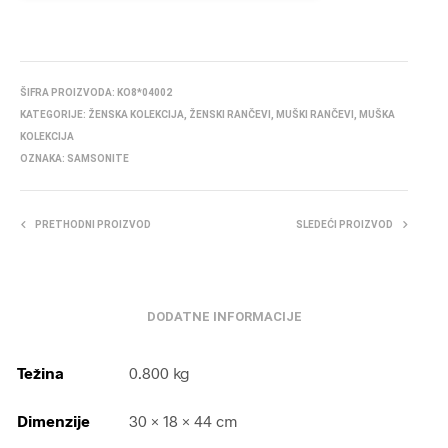
ŠIFRA PROIZVODA:
KO8*04002
KATEGORIJE:
ŽENSKA KOLEKCIJA
,
ŽENSKI RANČEVI
,
MUŠKI RANČEVI
,
MUŠKA
KOLEKCIJA
OZNAKA:
SAMSONITE
PRETHODNI PROIZVOD
SLEDEĆI PROIZVOD
DODATNE INFORMACIJE
Težina
0.800 kg
Dimenzije
30 × 18 × 44 cm