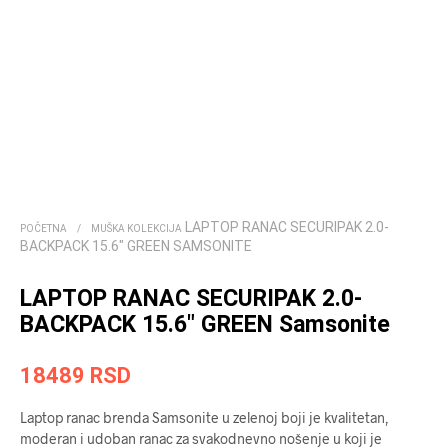
LAPTOP RANAC SECURIPAK 2.0-
POČETNA
/
MUŠKA KOLEKCIJA
BACKPACK 15.6″ GREEN SAMSONITE
LAPTOP RANAC SECURIPAK 2.0-
BACKPACK 15.6″ GREEN Samsonite
18489
RSD
Laptop ranac brenda Samsonite u zelenoj boji je kvalitetan,
moderan i udoban ranac za svakodnevno nošenje u koji je