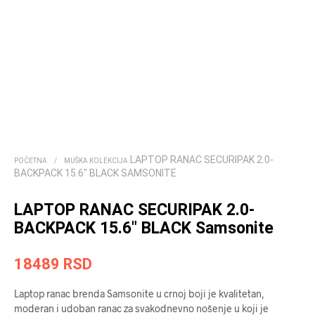
LAPTOP RANAC SECURIPAK 2.0-
POČETNA
/
MUŠKA KOLEKCIJA
BACKPACK 15.6″ BLACK SAMSONITE
LAPTOP RANAC SECURIPAK 2.0-
BACKPACK 15.6″ BLACK Samsonite
18489
RSD
Laptop ranac brenda Samsonite u crnoj boji je kvalitetan,
moderan i udoban ranac za svakodnevno nošenje u koji je