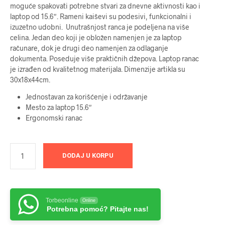
moguće spakovati potrebne stvari za dnevne aktivnosti kao i
laptop od 15.6″. Rameni kaiševi su podesivi, funkcionalni i
izuzetno udobni. Unutrašnjost ranca je podeljena na više
celina. Jedan deo koji je obložen namenjen je za laptop
računare, dok je drugi deo namenjen za odlaganje
dokumenta. Poseduje više praktičnih džepova. Laptop ranac
je izrađen od kvalitetnog materijala. Dimenzije artikla su
30x18x44cm.
Jednostavan za korišćenje i održavanje
Mesto za laptop 15.6″
Ergonomski ranac
DODAJ U KORPU
Torbeonline
Online
Potrebna pomoć? Pitajte nas!