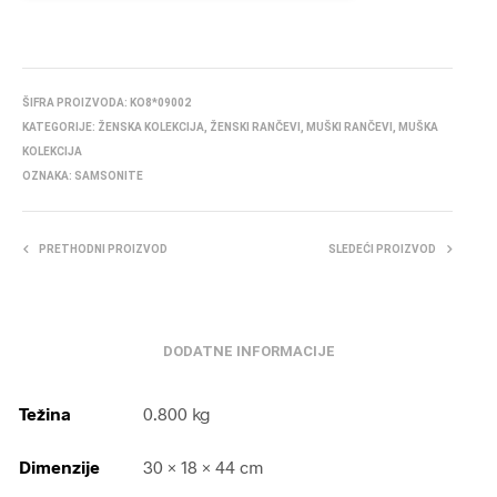
ŠIFRA PROIZVODA:
KO8*09002
KATEGORIJE:
ŽENSKA KOLEKCIJA
,
ŽENSKI RANČEVI
,
MUŠKI RANČEVI
,
MUŠKA
KOLEKCIJA
OZNAKA:
SAMSONITE
PRETHODNI PROIZVOD
SLEDEĆI PROIZVOD
DODATNE INFORMACIJE
Težina
0.800 kg
Dimenzije
30 × 18 × 44 cm