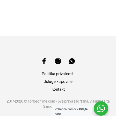
10099
RSD
DODAJ U KORPU
DODAJ U KORPU
Politika privatnosti
Usluge kupovine
Kontakt
2017-2026 © Torbeonline com - Sva prava zadržana. Vlasnik sajta
Samouprava d.o.o.
Potrebna pomoć?
Pitajte
nas!