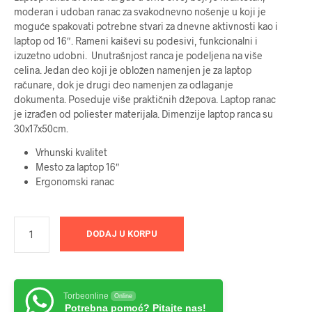
moderan i udoban ranac za svakodnevno nošenje u koji je
moguće spakovati potrebne stvari za dnevne aktivnosti kao i
laptop od 16″. Rameni kaiševi su podesivi, funkcionalni i
izuzetno udobni. Unutrašnjost ranca je podeljena na više
celina. Jedan deo koji je obložen namenjen je za laptop
računare, dok je drugi deo namenjen za odlaganje
dokumenta. Poseduje više praktičnih džepova. Laptop ranac
je izrađen od poliester materijala. Dimenzije laptop ranca su
30x17x50cm.
Vrhunski kvalitet
Mesto za laptop 16″
Ergonomski ranac
DODAJ U KORPU
Torbeonline
Online
Potrebna pomoć? Pitajte nas!