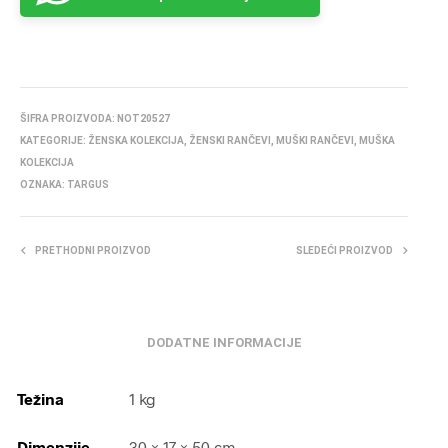
ŠIFRA PROIZVODA:
NOT20527
KATEGORIJE:
ŽENSKA KOLEKCIJA
,
ŽENSKI RANČEVI
,
MUŠKI RANČEVI
,
MUŠKA
KOLEKCIJA
OZNAKA:
TARGUS
PRETHODNI PROIZVOD
SLEDEĆI PROIZVOD
DODATNE INFORMACIJE
Težina
1 kg
Dimenzije
30 × 17 × 50 cm