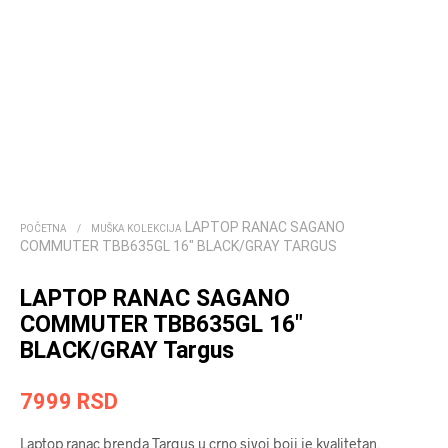
LAPTOP RANAC SAGANO
POČETNA
/
MUŠKA KOLEKCIJA
COMMUTER TBB635GL 16″ BLACK/GRAY TARGUS
LAPTOP RANAC SAGANO
COMMUTER TBB635GL 16″
BLACK/GRAY Targus
7999
RSD
Laptop ranac brenda Targus u crno sivoj boji je kvalitetan,