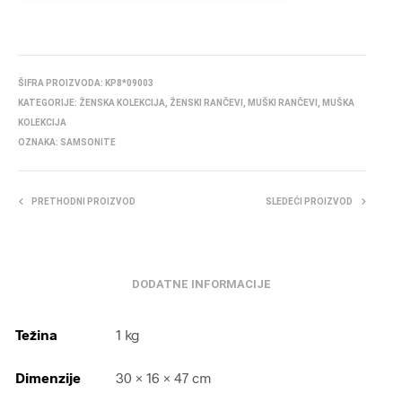
ŠIFRA PROIZVODA:
KP8*09003
KATEGORIJE:
ŽENSKA KOLEKCIJA
,
ŽENSKI RANČEVI
,
MUŠKI RANČEVI
,
MUŠKA
KOLEKCIJA
OZNAKA:
SAMSONITE
PRETHODNI PROIZVOD
SLEDEĆI PROIZVOD
DODATNE INFORMACIJE
Težina
1 kg
Dimenzije
30 × 16 × 47 cm