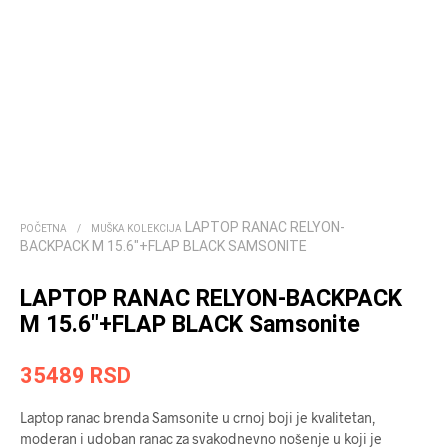
LAPTOP RANAC RELYON-
POČETNA
/
MUŠKA KOLEKCIJA
BACKPACK M 15.6″+FLAP BLACK SAMSONITE
LAPTOP RANAC RELYON-BACKPACK
M 15.6″+FLAP BLACK Samsonite
35489
RSD
Laptop ranac brenda Samsonite u crnoj boji je kvalitetan,
moderan i udoban ranac za svakodnevno nošenje u koji je