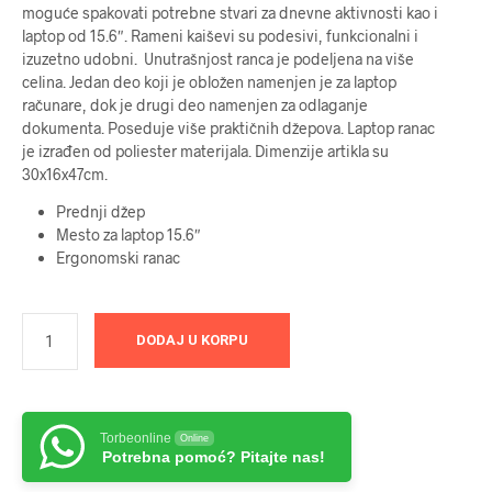
moguće spakovati potrebne stvari za dnevne aktivnosti kao i
laptop od 15.6″. Rameni kaiševi su podesivi, funkcionalni i
izuzetno udobni. Unutrašnjost ranca je podeljena na više
celina. Jedan deo koji je obložen namenjen je za laptop
računare, dok je drugi deo namenjen za odlaganje
dokumenta. Poseduje više praktičnih džepova. Laptop ranac
je izrađen od poliester materijala. Dimenzije artikla su
30x16x47cm.
Prednji džep
Mesto za laptop 15.6″
Ergonomski ranac
DODAJ U KORPU
Torbeonline
Online
Potrebna pomoć? Pitajte nas!