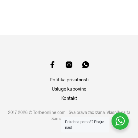
DODAJ U KORPU
Politika privatnosti
Usluge kupovine
Kontakt
2017-2026 © Torbeonline com - Sva prava zadržana. Vlasnik sajta
Samouprava d.o.o.
Potrebna pomoć?
Pitajte
nas!