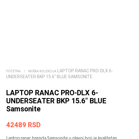
LAPTOP RANAC PRO-DLX 6-
POČETNA
/
MUŠKA KOLEKCIJA
UNDERSEATER BKP 15.6″ BLUE SAMSONITE
LAPTOP RANAC PRO-DLX 6-
UNDERSEATER BKP 15.6″ BLUE
Samsonite
42489
RSD
Laptop ranac brenda Samsonite u plavoj boji je kvalitetan,