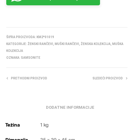
ŠIFRA PROIZVODA:
KM2*01019
KATEGORIJE:
ŽENSKI RANČEVI
,
MUŠKI RANČEVI
,
ŽENSKA KOLEKCIJA
,
MUŠKA
KOLEKCIJA
OZNAKA:
SAMSONITE
PRETHODNI PROIZVOD
SLEDEĆI PROIZVOD
DODATNE INFORMACIJE
Težina
1 kg
Dimenzije
35 × 20 × 45 cm