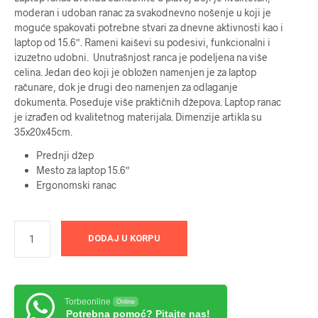
moderan i udoban ranac za svakodnevno nošenje u koji je
moguće spakovati potrebne stvari za dnevne aktivnosti kao i
laptop od 15.6″. Rameni kaiševi su podesivi, funkcionalni i
izuzetno udobni. Unutrašnjost ranca je podeljena na više
celina. Jedan deo koji je obložen namenjen je za laptop
računare, dok je drugi deo namenjen za odlaganje
dokumenta. Poseduje više praktičnih džepova. Laptop ranac
je izrađen od kvalitetnog materijala. Dimenzije artikla su
35x20x45cm.
Prednji džep
Mesto za laptop 15.6″
Ergonomski ranac
DODAJ U KORPU
Torbeonline
Online
Potrebna pomoć? Pitajte nas!