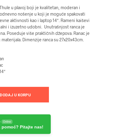
hule u plavoj boji je kvalitetan, moderan i
odnevno nošenje u koji je moguće spakovati
evne aktivnosti kao i laptop 14″. Rameni kaiševi
alni i izuzetno udobni. Unutrašnjost ranca je
ina. Poseduje više praktičnih džepova. Ranac je
 materijala. Dimenzije ranca su 27x20x43cm.
an
ac
14″
DODAJ U KORPU
e
Online
 pomoć? Pitajte nas!