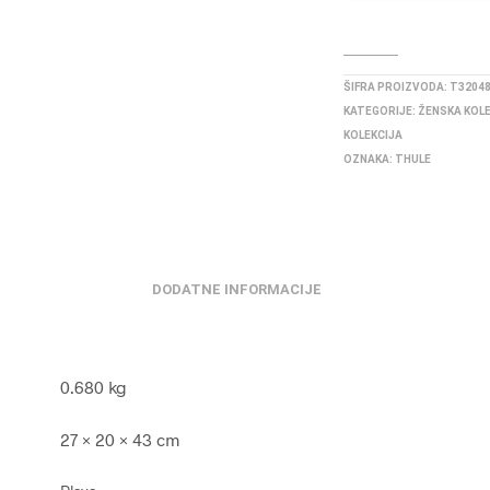
ŠIFRA PROIZVODA:
T3204
KATEGORIJE:
ŽENSKA KOL
KOLEKCIJA
OZNAKA:
THULE
DODATNE INFORMACIJE
0.680 kg
27 × 20 × 43 cm