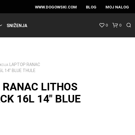
WWW.DOGOWSKI.COM
BLOG
MOJ NALOG
0
0
SNIŽENJA
LAPTOP RANAC
KCIJA
L 14″ BLUE THULE
 RANAC LITHOS
CK 16L 14″ BLUE