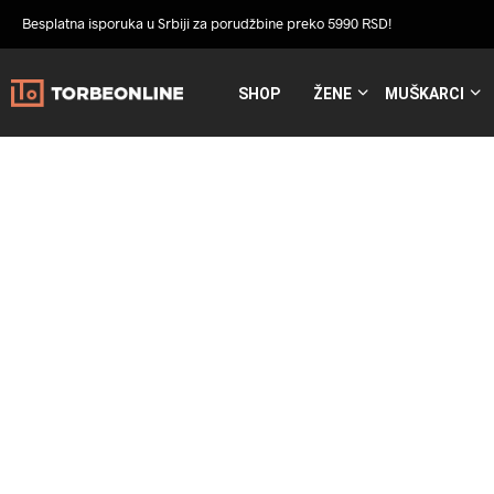
Besplatna isporuka u Srbiji za porudžbine preko 5990 RSD!
SHOP
ŽENE
MUŠKARCI