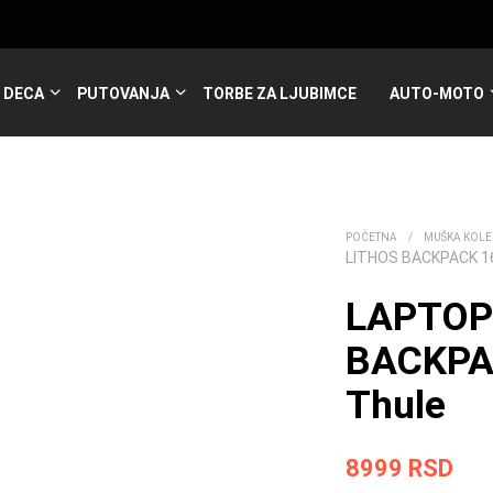
DECA
PUTOVANJA
TORBE ZA LJUBIMCE
AUTO-MOTO
POČETNA
/
MUŠKA KOLE
LITHOS BACKPACK 16
LAPTOP
BACKPA
Thule
8999
RSD