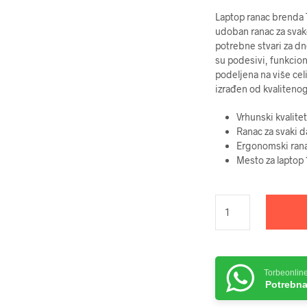
Laptop ranac brenda T
udoban ranac za svak
potrebne stvari za dn
su podesivi, funkcion
podeljena na više cel
izrađen od kvalitenog
Vrhunski kvalitet
Ranac za svaki d
Ergonomski ran
Mesto za laptop 
Torbeonlin
Potrebna