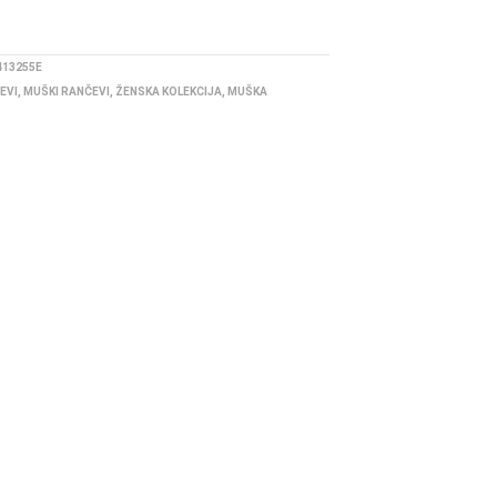
413255E
EVI
,
MUŠKI RANČEVI
,
ŽENSKA KOLEKCIJA
,
MUŠKA