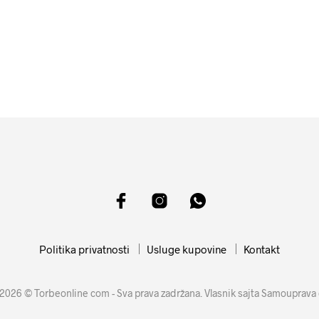
10999
RSD
11599
RSD
DODAJ U KORPU
DODAJ U KORPU
Politika privatnosti
Usluge kupovine
Kontakt
2026 © Torbeonline com - Sva prava zadržana. Vlasnik sajta Samouprava 