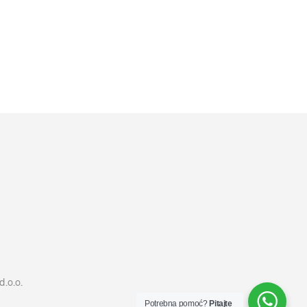
4099
RSD
DODAJ U KORPU
d.o.o.
Potrebna pomoć?
Pitajte