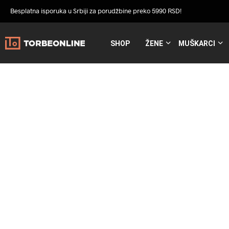
Besplatna isporuka u Srbiji za porudžbine preko 5990 RSD!
SHOP
ŽENE
MUŠKARCI