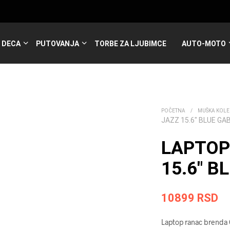
DECA
PUTOVANJA
TORBE ZA LJUBIMCE
AUTO-MOTO
POČETNA
/
MUŠKA KOLE
JAZZ 15.6″ BLUE GA
LAPTOP
15.6″ B
10899
RSD
Laptop ranac brenda G