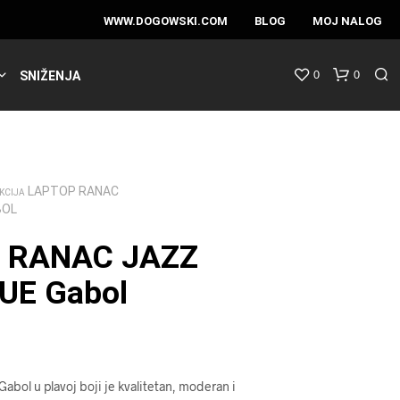
WWW.DOGOWSKI.COM
BLOG
MOJ NALOG
0
0
SNIŽENJA
LAPTOP RANAC
KCIJA
BOL
 RANAC JAZZ
LUE Gabol
abol u plavoj boji je kvalitetan, moderan i