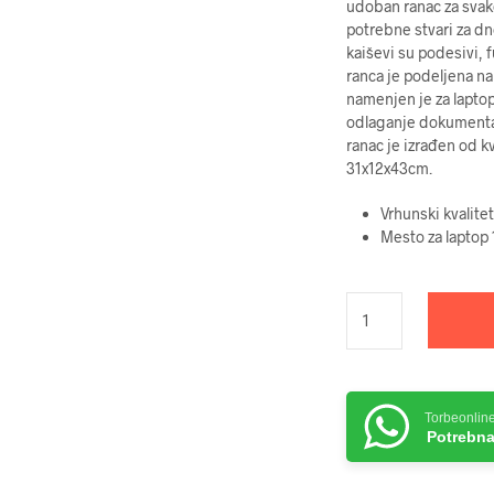
udoban ranac za svak
potrebne stvari za dn
kaiševi su podesivi, 
ranca je podeljena na
namenjen je za lapto
odlaganje dokumenta.
ranac je izrađen od k
31x12x43cm.
Vrhunski kvalitet
Mesto za laptop 
Torbeonlin
Potrebna