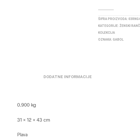
ŠIFRA PROIZVODA:
03RNG
KATEGORIJE:
ŽENSKI RANČ
KOLEKCIJA
OZNAKA:
GABOL
DODATNE INFORMACIJE
0.900 kg
31 × 12 × 43 cm
Plava