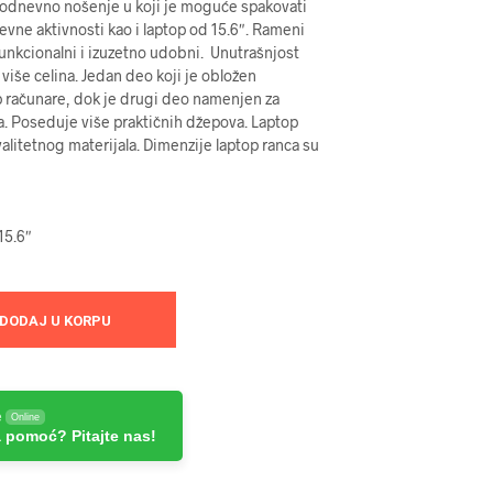
odnevno nošenje u koji je moguće spakovati
evne aktivnosti kao i laptop od 15.6″. Rameni
funkcionalni i izuzetno udobni. Unutrašnjost
 više celina. Jedan deo koji je obložen
p računare, dok je drugi deo namenjen za
 Poseduje više praktičnih džepova. Laptop
valitetnog materijala. Dimenzije laptop ranca su
15.6″
DODAJ U KORPU
e
Online
 pomoć? Pitajte nas!