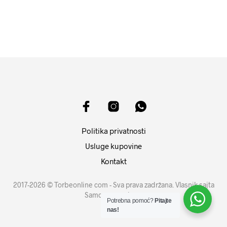
DODAJ U KORPU
DODAJ U KORPU
Politika privatnosti
Usluge kupovine
Kontakt
2017-2026 © Torbeonline com - Sva prava zadržana. Vlasnik sajta
Samouprava d.o.o.
Potrebna pomoć?
Pitajte
nas!