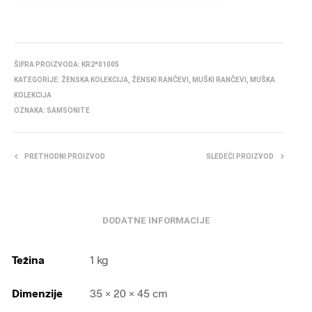
ŠIFRA PROIZVODA:
KR2*01005
KATEGORIJE:
ŽENSKA KOLEKCIJA
,
ŽENSKI RANČEVI
,
MUŠKI RANČEVI
,
MUŠKA
KOLEKCIJA
OZNAKA:
SAMSONITE
PRETHODNI PROIZVOD
SLEDEĆI PROIZVOD
DODATNE INFORMACIJE
Težina
1 kg
Dimenzije
35 × 20 × 45 cm