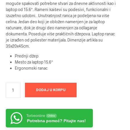
moguće spakovati potrebne stvari za dnevne aktivnosti kao i
laptop od 15.6″. Rameni kaiševi su podesivi, funkcionalni i
izuzetno udobni. Unutrašnjost ranca je podeljena na više
celina. Jedan deo koji je obložen namenjen je za laptop
računare, dok je drugi deo namenjen za odlaganje
dokumenta. Poseduje više praktičnih džepova. Laptop ranac
je izrađen od poliester materijala. Dimenzije artikla su
35x20x45cm.
Prednji džep
Mesto za laptop 15.6″
Ergonomski ranac
DODAJ U KORPU
Torbeonline
Online
Potrebna pomoć? Pitajte nas!