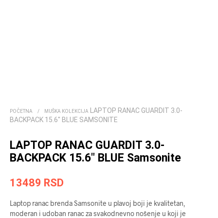
LAPTOP RANAC GUARDIT 3.0-
POČETNA
/
MUŠKA KOLEKCIJA
BACKPACK 15.6″ BLUE SAMSONITE
LAPTOP RANAC GUARDIT 3.0-
BACKPACK 15.6″ BLUE Samsonite
13489
RSD
Laptop ranac brenda Samsonite u plavoj boji je kvalitetan,
moderan i udoban ranac za svakodnevno nošenje u koji je