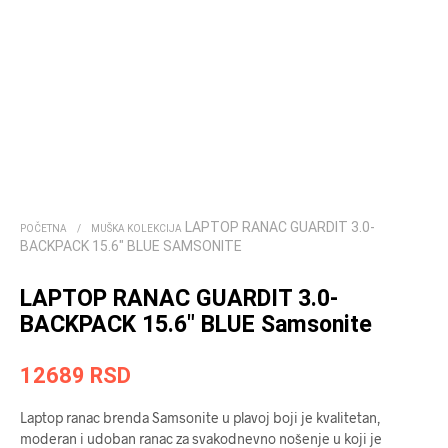
LAPTOP RANAC GUARDIT 3.0-
POČETNA
/
MUŠKA KOLEKCIJA
BACKPACK 15.6″ BLUE SAMSONITE
LAPTOP RANAC GUARDIT 3.0-
BACKPACK 15.6″ BLUE Samsonite
12689
RSD
Laptop ranac brenda Samsonite u plavoj boji je kvalitetan,
moderan i udoban ranac za svakodnevno nošenje u koji je