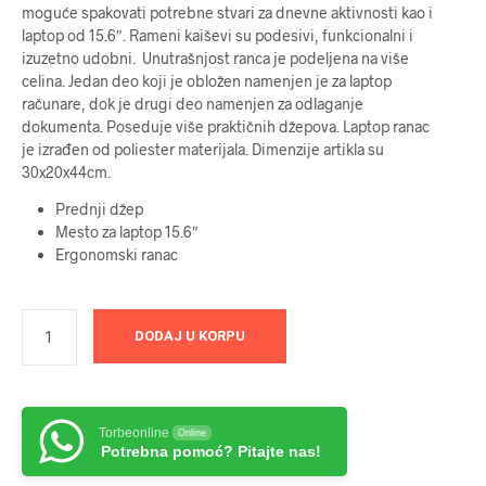
moguće spakovati potrebne stvari za dnevne aktivnosti kao i
laptop od 15.6″. Rameni kaiševi su podesivi, funkcionalni i
izuzetno udobni. Unutrašnjost ranca je podeljena na više
celina. Jedan deo koji je obložen namenjen je za laptop
računare, dok je drugi deo namenjen za odlaganje
dokumenta. Poseduje više praktičnih džepova. Laptop ranac
je izrađen od poliester materijala. Dimenzije artikla su
30x20x44cm.
Prednji džep
Mesto za laptop 15.6″
Ergonomski ranac
DODAJ U KORPU
Torbeonline
Online
Potrebna pomoć? Pitajte nas!