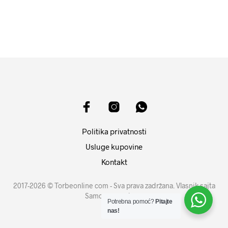
DODAJ U KORPU
DODAJ U KORPU
Politika privatnosti
Usluge kupovine
Kontakt
2017-2026 © Torbeonline com - Sva prava zadržana. Vlasnik sajta
Samouprava d.o.o.
Potrebna pomoć?
Pitajte
nas!