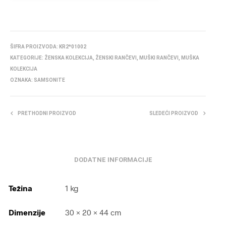
ŠIFRA PROIZVODA:
KR2*01002
KATEGORIJE:
ŽENSKA KOLEKCIJA
,
ŽENSKI RANČEVI
,
MUŠKI RANČEVI
,
MUŠKA
KOLEKCIJA
OZNAKA:
SAMSONITE
PRETHODNI PROIZVOD
SLEDEĆI PROIZVOD
DODATNE INFORMACIJE
Težina
1 kg
Dimenzije
30 × 20 × 44 cm