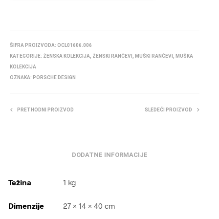
ŠIFRA PROIZVODA:
OCL01606.006
KATEGORIJE:
ŽENSKA KOLEKCIJA
,
ŽENSKI RANČEVI
,
MUŠKI RANČEVI
,
MUŠKA
KOLEKCIJA
OZNAKA:
PORSCHE DESIGN
PRETHODNI PROIZVOD
SLEDEĆI PROIZVOD
DODATNE INFORMACIJE
Težina
1 kg
Dimenzije
27 × 14 × 40 cm