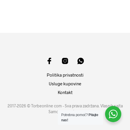
DODAJ U KORPU
DODAJ U KORPU
Politika privatnosti
Usluge kupovine
Kontakt
2017-2026 © Torbeonline com - Sva prava zadržana. Vlasnik sajta
Samouprava d.o.o.
Potrebna pomoć?
Pitajte
nas!