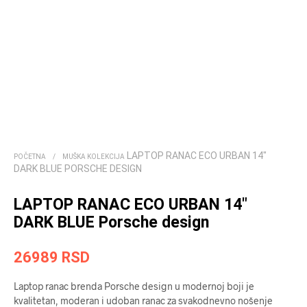
LAPTOP RANAC ECO URBAN 14″
POČETNA
/
MUŠKA KOLEKCIJA
DARK BLUE PORSCHE DESIGN
LAPTOP RANAC ECO URBAN 14″
DARK BLUE Porsche design
26989
RSD
Laptop ranac brenda Porsche design u modernoj boji je
kvalitetan, moderan i udoban ranac za svakodnevno nošenje