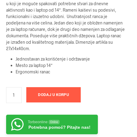
u koji je moguće spakovati potrebne stvari za dnevne
aktivnosti kao i laptop od 14″. Rameni kaiševi su podesivi,
funkcionalni i izuzetno udobni. Unutrašnjost ranca je
podeljena na više celina. Jedan deo koji je obložen namenjen
je za laptop računare, dok je drugi deo namenjen za odlaganje
dokumenta. Poseduje više praktičnih džepova. Laptop ranac
je izrađen od kvalitetnog materijala. Dimenzije artikla su
27x14x40cm.
Jednostavan za korišćenje i održavanje
Mesto za laptop 14″
Ergonomski ranac
DODAJ U KORPU
Torbeonline
Online
Potrebna pomoć? Pitajte nas!