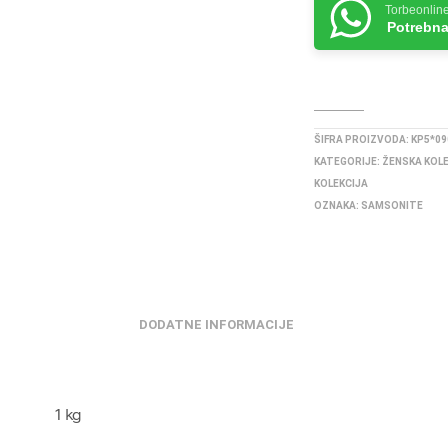
Torbeonlin
Potrebna
ŠIFRA PROIZVODA:
KP5*09
KATEGORIJE:
ŽENSKA KOL
KOLEKCIJA
OZNAKA:
SAMSONITE
DODATNE INFORMACIJE
1 kg