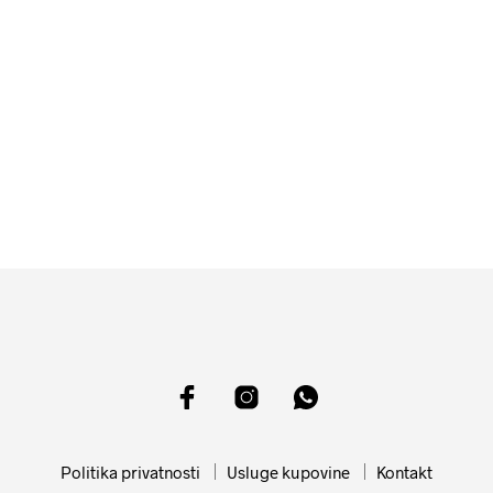
17999
RSD
11599
RSD
DODAJ U KORPU
DODAJ U KORPU
Politika privatnosti
Usluge kupovine
Kontakt