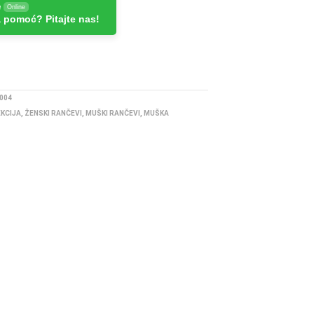
e
Online
 pomoć? Pitajte nas!
004
EKCIJA
,
ŽENSKI RANČEVI
,
MUŠKI RANČEVI
,
MUŠKA