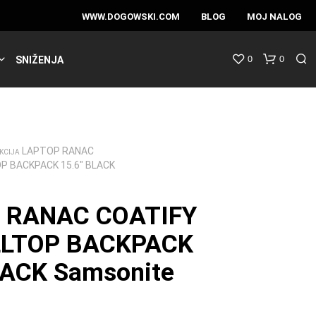
WWW.DOGOWSKI.COM
BLOG
MOJ NALOG
0
0
SNIŽENJA
LAPTOP RANAC
KCIJA
P BACKPACK 15.6″ BLACK
 RANAC COATIFY
LLTOP BACKPACK
LACK Samsonite