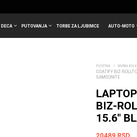
DECA
PUTOVANJA
TORBE ZA LJUBIMCE
AUTO-MOTO
POČETNA
/
MUŠKA KOLE
COATIFY BIZ-ROLLTO
SAMSONITE
LAPTOP
BIZ-RO
15.6″ B
20489
RSD