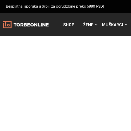
Besplatna isporuka u Srbiji za porudžbine preko 5990 RSD!
SHOP
ŽENE
MUŠKARCI