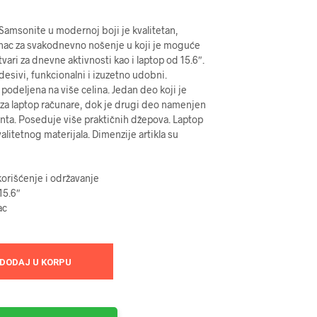
Samsonite u modernoj boji je kvalitetan,
nac za svakodnevno nošenje u koji je moguće
vari za dnevne aktivnosti kao i laptop od 15.6″.
esivi, funkcionalni i izuzetno udobni.
 podeljena na više celina. Jedan deo koji je
za laptop računare, dok je drugi deo namenjen
ta. Poseduje više praktičnih džepova. Laptop
alitetnog materijala. Dimenzije artikla su
orišćenje i održavanje
15.6″
ac
DODAJ U KORPU