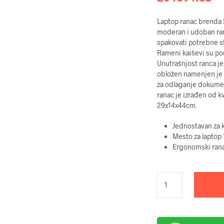
Laptop ranac brenda 
moderan i udoban ra
spakovati potrebne st
Rameni kaiševi su pod
Unutrašnjost ranca je
obložen namenjen je 
za odlaganje dokumen
ranac je izrađen od kv
29x14x44cm.
Jednostavan za k
Mesto za laptop 
Ergonomski ran