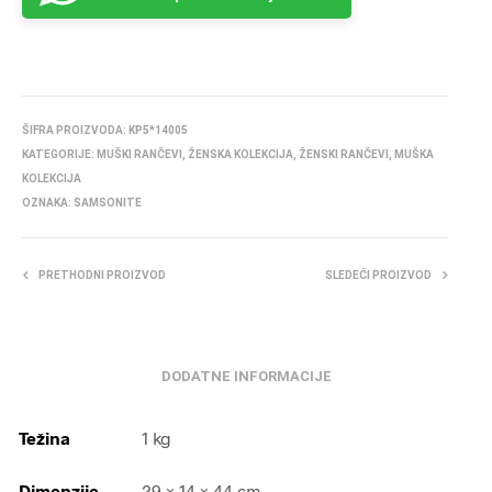
ŠIFRA PROIZVODA:
KP5*14005
KATEGORIJE:
MUŠKI RANČEVI
,
ŽENSKA KOLEKCIJA
,
ŽENSKI RANČEVI
,
MUŠKA
KOLEKCIJA
OZNAKA:
SAMSONITE
PRETHODNI PROIZVOD
SLEDEĆI PROIZVOD
DODATNE INFORMACIJE
Težina
1 kg
Dimenzije
29 × 14 × 44 cm