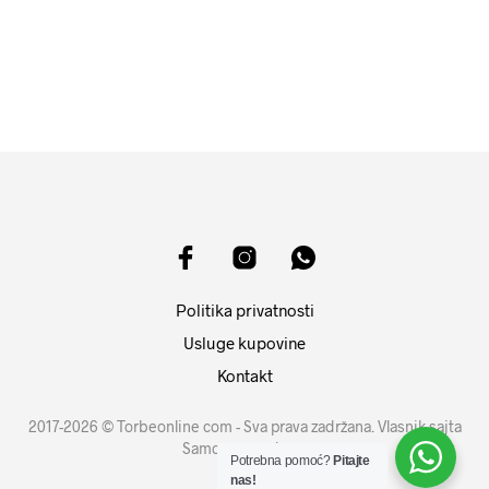
10999
RSD
DODAJ U KORPU
DODAJ U KORPU
Politika privatnosti
Usluge kupovine
Kontakt
2017-2026 © Torbeonline com - Sva prava zadržana. Vlasnik sajta
Samouprava d.o.o.
Potrebna pomoć?
Pitajte
nas!