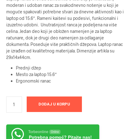
moderan i udoban ranac za svakodnevno nošenje u koji je
moguće spakovati potrebne stvari za dnevne aktivnosti kao i
laptop od 15.6″. Rameni kaiševi su podesivi, funkcionalni i
izuzetno udobni. Unutrašnjost ranca je podeljena na više
celina. Jedan deo koji je obložen namenjen je za laptop
računare, dok je drugi deo namenjen za odlaganje
dokumenta. Poseduje više praktičnih džepova. Laptop ranac
je izrađen od kvalitetnog materijala. Dimenzije artikla su
29x14x44cm.
Prednji džep
Mesto za laptop 15.6″
Ergonomski ranac
DODAJ U KORPU
Torbeonline
Online
Potrebna pomoć? Pitajte nas!