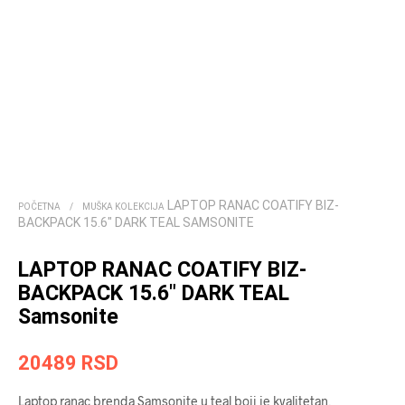
LAPTOP RANAC COATIFY BIZ-
POČETNA
/
MUŠKA KOLEKCIJA
BACKPACK 15.6″ DARK TEAL SAMSONITE
LAPTOP RANAC COATIFY BIZ-
BACKPACK 15.6″ DARK TEAL
Samsonite
20489
RSD
Laptop ranac brenda Samsonite u teal boji je kvalitetan,