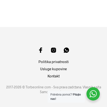
DODAJ U KORPU
Politika privatnosti
Usluge kupovine
Kontakt
2017-2026 © Torbeonline com - Sva prava zadržana. Vlasnik sajta
Samouprava d.o.o.
Potrebna pomoć?
Pitajte
nas!