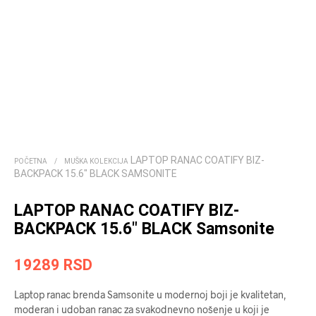
LAPTOP RANAC COATIFY BIZ-
POČETNA
/
MUŠKA KOLEKCIJA
BACKPACK 15.6″ BLACK SAMSONITE
LAPTOP RANAC COATIFY BIZ-
BACKPACK 15.6″ BLACK Samsonite
19289
RSD
Laptop ranac brenda Samsonite u modernoj boji je kvalitetan,
moderan i udoban ranac za svakodnevno nošenje u koji je