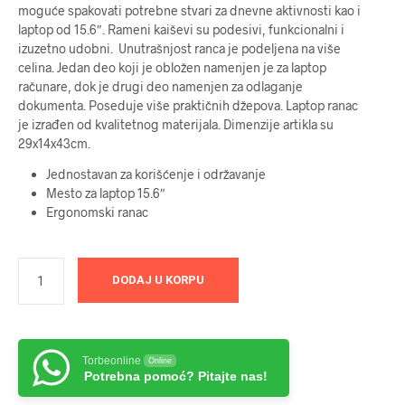
moguće spakovati potrebne stvari za dnevne aktivnosti kao i
laptop od 15.6″. Rameni kaiševi su podesivi, funkcionalni i
izuzetno udobni. Unutrašnjost ranca je podeljena na više
celina. Jedan deo koji je obložen namenjen je za laptop
računare, dok je drugi deo namenjen za odlaganje
dokumenta. Poseduje više praktičnih džepova. Laptop ranac
je izrađen od kvalitetnog materijala. Dimenzije artikla su
29x14x43cm.
Jednostavan za korišćenje i održavanje
Mesto za laptop 15.6″
Ergonomski ranac
DODAJ U KORPU
Torbeonline
Online
Potrebna pomoć? Pitajte nas!