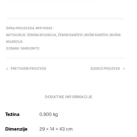
ŠIFRA PROIZVODA:
KP5*09003
KATEGORIJE:
ŽENSKA KOLEKCIJA
,
ŽENSKI RANČEVI
,
MUŠKI RANČEVI
,
MUŠKA
KOLEKCIJA
OZNAKA:
SAMSONITE
PRETHODNI PROIZVOD
SLEDEĆI PROIZVOD
DODATNE INFORMACIJE
Težina
0.900 kg
Dimenzije
29 × 14 × 43 cm