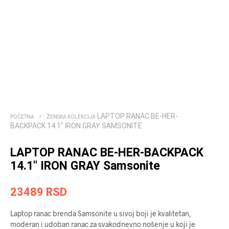
LAPTOP RANAC BE-HER-
POČETNA
/
ŽENSKA KOLEKCIJA
BACKPACK 14.1″ IRON GRAY SAMSONITE
LAPTOP RANAC BE-HER-BACKPACK
14.1″ IRON GRAY Samsonite
23489
RSD
Laptop ranac brenda Samsonite u sivoj boji je kvalitetan,
moderan i udoban ranac za svakodnevno nošenje u koji je