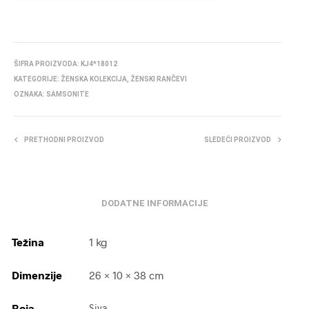
ŠIFRA PROIZVODA:
KJ4*18012
KATEGORIJE:
ŽENSKA KOLEKCIJA
,
ŽENSKI RANČEVI
OZNAKA:
SAMSONITE
PRETHODNI PROIZVOD
SLEDEĆI PROIZVOD
DODATNE INFORMACIJE
Težina
1 kg
Dimenzije
26 × 10 × 38 cm
Boja
Siva