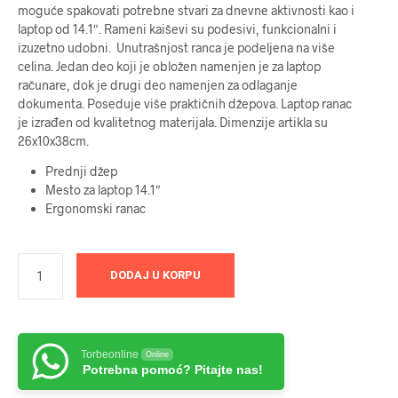
moguće spakovati potrebne stvari za dnevne aktivnosti kao i
laptop od 14.1″. Rameni kaiševi su podesivi, funkcionalni i
izuzetno udobni. Unutrašnjost ranca je podeljena na više
celina. Jedan deo koji je obložen namenjen je za laptop
računare, dok je drugi deo namenjen za odlaganje
dokumenta. Poseduje više praktičnih džepova. Laptop ranac
je izrađen od kvalitetnog materijala. Dimenzije artikla su
26x10x38cm.
Prednji džep
Mesto za laptop 14.1″
Ergonomski ranac
DODAJ U KORPU
Torbeonline
Online
Potrebna pomoć? Pitajte nas!