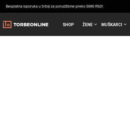
Besplatna isporuka u Srbiji za porudžbine preko 5990 RSD!
SHOP
ŽENE
MUŠKARCI