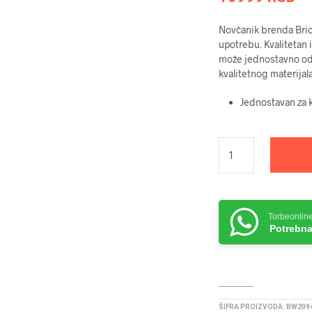
Novčanik brenda Bri
upotrebu. Kvalitetan 
može jednostavno odl
kvalitetnog materijal
Jednostavan za k
Torbeonlin
Potrebna
ŠIFRA PROIZVODA:
BW2094