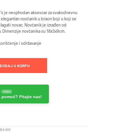
c’s je neophodan aksesoar za svakodnevnu
i elegantan novčanik u braon boji u koji se
agati novac. Novčanik je izrađen od
a. Dimenzije novčanika su 18x3x9cm.
orišćenje i održavanje
DODAJ U KORPU
e
Online
 pomoć? Pitajte nas!
54.003