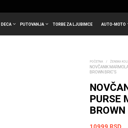
DECA
PUTOVANJA
TORBE ZA LJUBIMCE
AUTO-MOTO
POČETNA
/
ŽENSKA KOL
NOVČANIK MARMOL
BROWN BRIC’S
NOVČA
PURSE 
BROWN B
10999
RSD