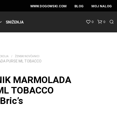
WWW.DOGOWSKI.COM
BLOG
MOJ NALOG
0
0
SNIŽENJA
EKCIJA
/
ŽENSKI NOVČANICI
ADA PURSE ML TOBACCO
NIK MARMOLADA
ML TOBACCO
ric’s