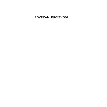
POVEZANI PROIZVODI
4499
RSD
10999
RSD