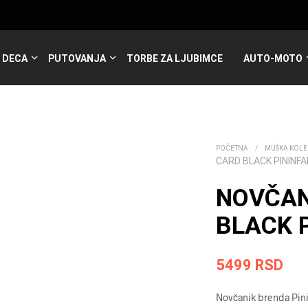
DECA
PUTOVANJA
TORBE ZA LJUBIMCE
AUTO-MOTO
POČETNA
/
MUŠKA KOLE
CARD BLACK PININFA
NOVČAN
BLACK P
5499
RSD
Novčanik brenda Pini