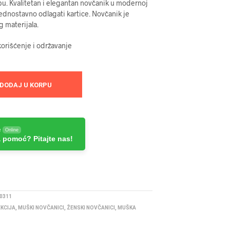
. Kvalitetan i elegantan novčanik u modernoj
ednostavno odlagati kartice. Novčanik je
g materijala.
orišćenje i održavanje
DODAJ U KORPU
e
Online
 pomoć? Pitajte nas!
0311
EKCIJA
,
MUŠKI NOVČANICI
,
ŽENSKI NOVČANICI
,
MUŠKA