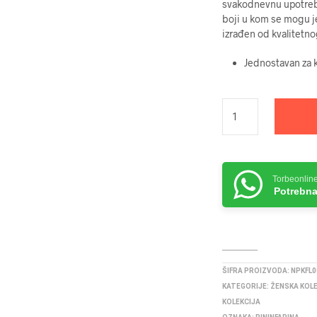
svakodnevnu upotrebu
boji u kom se mogu j
izrađen od kvalitetno
Jednostavan za k
Torbeonlin
Potrebna
ŠIFRA PROIZVODA:
NPKFL0
KATEGORIJE:
ŽENSKA KOL
KOLEKCIJA