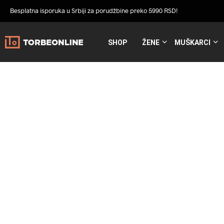
Besplatna isporuka u Srbiji za porudžbine preko 5990 RSD!
SHOP
ŽENE
MUŠKARCI