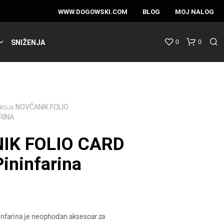
WWW.DOGOWSKI.COM
BLOG
MOJ NALOG
0
0
SNIŽENJA
NOVČANIK FOLIO
KCIJA
RINA
IK FOLIO CARD
ininfarina
nfarina je neophodan aksesoar za