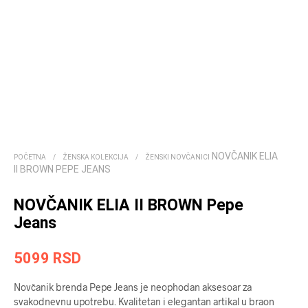
NOVČANIK ELIA
POČETNA
/
ŽENSKA KOLEKCIJA
/
ŽENSKI NOVČANICI
II BROWN PEPE JEANS
NOVČANIK ELIA II BROWN Pepe
Jeans
5099
RSD
Novčanik brenda Pepe Jeans je neophodan aksesoar za
svakodnevnu upotrebu. Kvalitetan i elegantan artikal u braon