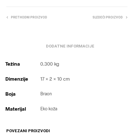
PRETHODNI PROIZVOD
SLEDEĆI PROIZVOD
DODATNE INFORMACIJE
Težina
0.300 kg
Dimenzije
17 × 2 × 10 cm
Boja
Braon
Materijal
Eko koža
POVEZANI PROIZVODI