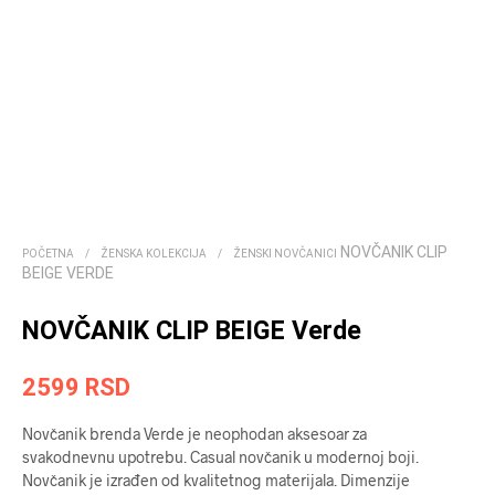
NOVČANIK CLIP
POČETNA
/
ŽENSKA KOLEKCIJA
/
ŽENSKI NOVČANICI
BEIGE VERDE
NOVČANIK CLIP BEIGE Verde
2599
RSD
Novčanik brenda Verde je neophodan aksesoar za
svakodnevnu upotrebu. Casual novčanik u modernoj boji.
Novčanik je izrađen od kvalitetnog materijala. Dimenzije