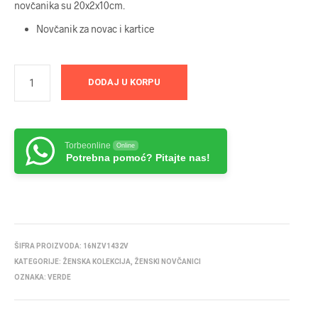
novčanika su 20x2x10cm.
Novčanik za novac i kartice
DODAJ U KORPU
Torbeonline
Online
Potrebna pomoć? Pitajte nas!
ŠIFRA PROIZVODA:
16NZV1432V
KATEGORIJE:
ŽENSKA KOLEKCIJA
,
ŽENSKI NOVČANICI
OZNAKA:
VERDE