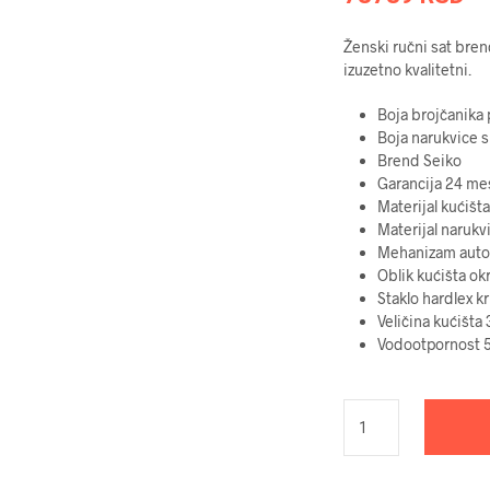
Ženski ručni sat bre
izuzetno kvalitetni.
Boja brojčanika
Boja narukvice 
Brend
Seiko
Garancija
24 me
Materijal kućišta
Materijal narukv
Mehanizam
auto
Oblik kućišta
ok
Staklo
hardlex kr
Veličina kućišta
Vodootpornost