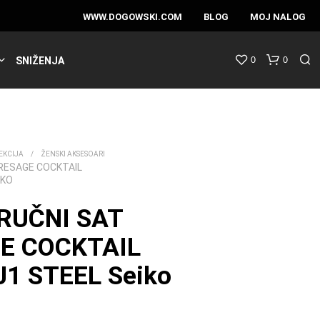
WWW.DOGOWSKI.COM
BLOG
MOJ NALOG
0
0
SNIŽENJA
EKCIJA
/
ŽENSKI AKSESOARI
PRESAGE COCKTAIL
IKO
RUČNI SAT
E COCKTAIL
1 STEEL Seiko