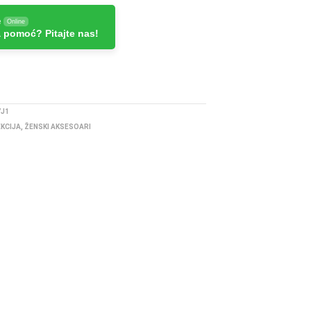
e
Online
 pomoć? Pitajte nas!
7J1
EKCIJA
,
ŽENSKI AKSESOARI