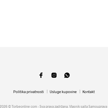
10999
RSD
15399
RSD
DODAJ U KORPU
DODAJ U KORPU
Politika privatnosti
Usluge kupovine
Kontakt
2026 © Torbeonline com - Sva prava zadržana. Vlasnik sajta Samouprava 