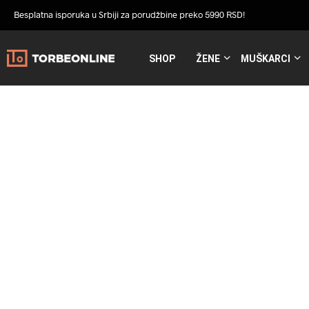
Besplatna isporuka u Srbiji za porudžbine preko 5990 RSD!
SHOP
ŽENE
MUŠKARCI