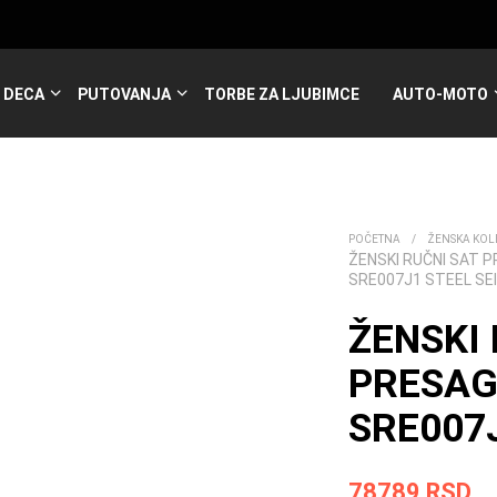
DECA
PUTOVANJA
TORBE ZA LJUBIMCE
AUTO-MOTO
POČETNA
/
ŽENSKA KOL
ŽENSKI RUČNI SAT 
SRE007J1 STEEL SE
ŽENSKI 
PRESAG
SRE007J
78789
RSD