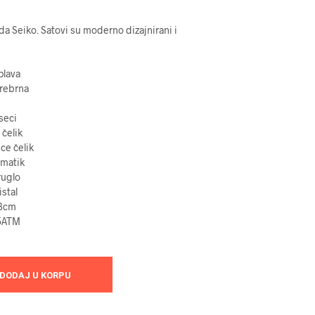
nda Seiko.
Satovi su moderno dizajnirani i
plava
srebrna
seci
čelik
ice
čelik
matik
ruglo
istal
3
cm
5ATM
DODAJ U KORPU