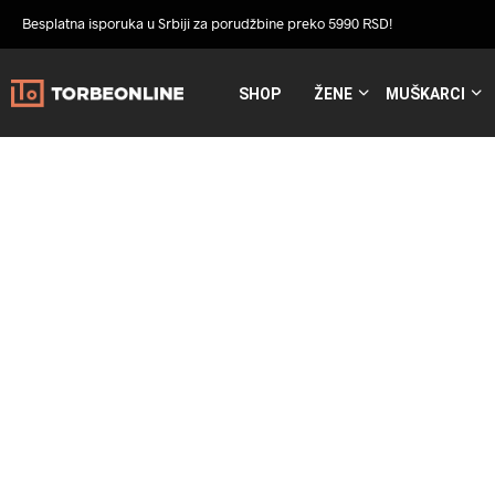
Besplatna isporuka u Srbiji za porudžbine preko 5990 RSD!
SHOP
ŽENE
MUŠKARCI