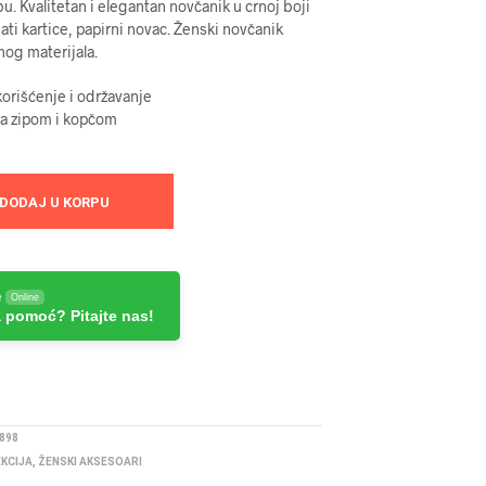
 Kvalitetan i elegantan novčanik u crnoj boji
i kartice, papirni novac. Ženski novčanik
nog materijala.
orišćenje i održavanje
sa zipom i kopčom
DODAJ U KORPU
e
Online
 pomoć? Pitajte nas!
898
EKCIJA
,
ŽENSKI AKSESOARI