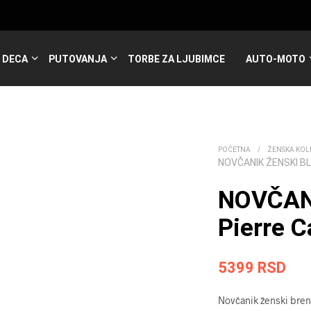
DECA
PUTOVANJA
TORBE ZA LJUBIMCE
AUTO-MOTO
POČETNA
/
ŽENSKA KOL
NOVČANIK ŽENSKI BL
NOVČAN
Pierre C
5399
RSD
Novčanik ženski bren