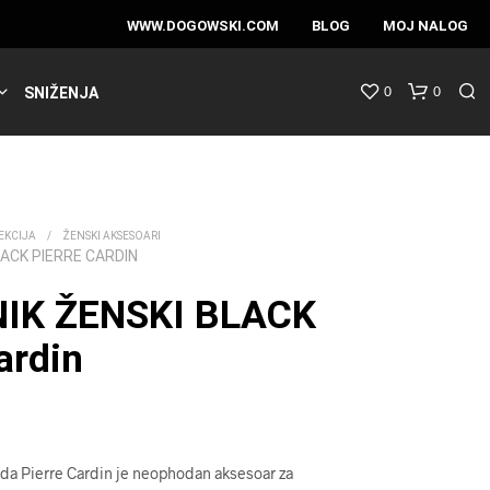
WWW.DOGOWSKI.COM
BLOG
MOJ NALOG
0
0
SNIŽENJA
EKCIJA
/
ŽENSKI AKSESOARI
ACK PIERRE CARDIN
IK ŽENSKI BLACK
ardin
da Pierre Cardin je neophodan aksesoar za