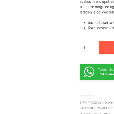
svakodnevnu upotrebu.
u kom se mogu odlagat
izrađen je od kvalitet
Jednostavan za k
Kožni novčanik 
Torbeonlin
Potrebna
ŠIFRA PROIZVODA:
000018
KATEGORIJE:
ŽENSKA KOL
OZNAKA:
PIERRE CARDIN