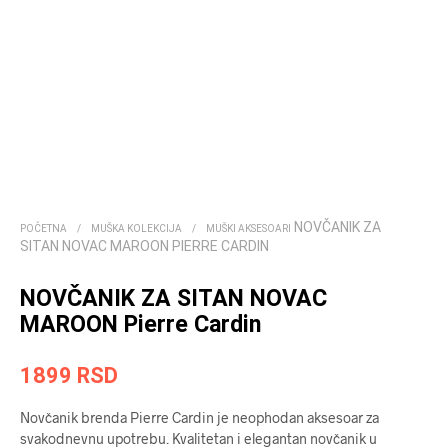
NOVČANIK ZA
POČETNA
/
MUŠKA KOLEKCIJA
/
MUŠKI AKSESOARI
SITAN NOVAC MAROON PIERRE CARDIN
NOVČANIK ZA SITAN NOVAC
MAROON Pierre Cardin
1899
RSD
Novčanik brenda Pierre Cardin je neophodan aksesoar za
svakodnevnu upotrebu. Kvalitetan i elegantan novčanik u