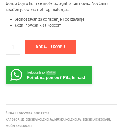
bordo boji u kom se može odlagati sitan novac. Novčanik
izrađen je od kvalitetnog materijala.
Jednostavan za korišćenje i održavanje
Kožni novčanik sa kopčom
DODAJ U KORPU
Torbeonline
Online
Potrebna pomoć? Pitajte nas!
ŠIFRA PROIZVODA:
000019789
KATEGORIJE:
ŽENSKA KOLEKCIJA
,
MUŠKA KOLEKCIJA
,
ŽENSKI AKSESOARI
,
MUŠKI AKSESOARI