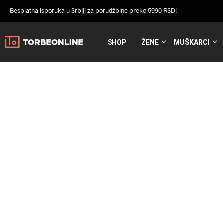
Besplatna isporuka u Srbiji za porudžbine preko 5990 RSD!
SHOP
ŽENE
MUŠKARCI