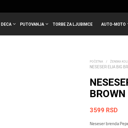
DECA
PUTOVANJA
TORBE ZA LJUBIMCE
AUTO-MOTO
POČETNA
/
ŽENSKA KOL
NESESER ELIA BIG 
NESESER
BROWN 
3599
RSD
Neseser brenda Pepe 