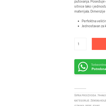
putovanja. Poseduje 
sitnice lako i jednos
materijala. Dimenzij
Perfektna veliči
Jednostavan za k
Torbeonlin
Potrebna
ŠIFRA PROIZVODA:
794463
KATEGORIJE:
ŽENSKA KOL
OZNAKA:
PEPE JEANS