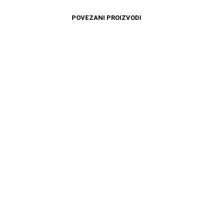
POVEZANI PROIZVODI
10599
RSD
12599
RSD
DODAJ U KORPU
DODAJ U KORPU