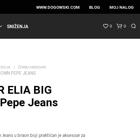
WWW.DOGOWSKI.COM
BLOG
MOJ NALOG
0
0
SNIŽENJA
EKCIJA
/
ŽENSKI AKSESOARI
BROWN PEPE JEANS
 ELIA BIG
Pepe Jeans
Jeans u braon boji praktičan je aksesoar za