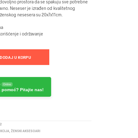
dovoljno prostora da se spakuju sve potrebne
tavno. Neseser je izrađen od kvalitetnog
e ženskog nesesera su 20x7x11cm.
na
orišćenje i održavanje
DODAJ U KORPU
e
Online
 pomoć? Pitajte nas!
2
EKCIJA
,
ŽENSKI AKSESOARI