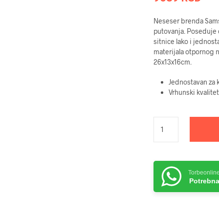
Neseser brenda Samso
putovanja. Poseduje 
sitnice lako i jednos
materijala otpornog 
26x13x16cm.
Jednostavan za k
Vrhunski kvalitet
Torbeonlin
Potrebna