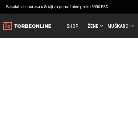
Besplatna isporuka u Srbiji za porudžbine preko 5990 RSD!
SHOP
ŽENE
MUŠKARCI