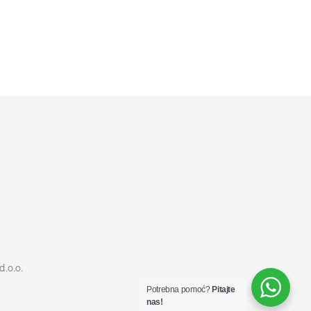
11599
RSD
DODAJ U KORPU
d.o.o.
Potrebna pomoć?
Pitajte
nas!