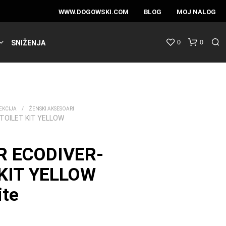
WWW.DOGOWSKI.COM
BLOG
MOJ NALOG
0
0
SNIŽENJA
EKCIJA
/
ŽENSKI AKSESOARI
TOILET KIT YELLOW
R ECODIVER-
KIT YELLOW
te