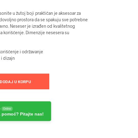
nite u žutoj boji praktičan je aksesoar za
dovoljno prostora da se spakuju sve potrebne
tavno. Neseser je izrađen od kvalitetnog
na korišćenje. Dimenzije nesesera su
orišćenje i održavanje
 i dizajn
DODAJ U KORPU
e
Online
 pomoć? Pitajte nas!