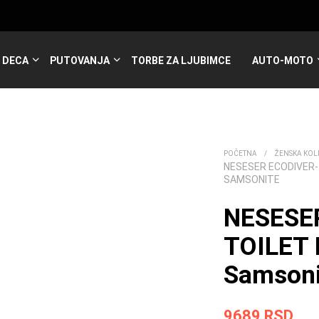
DECA
PUTOVANJA
TORBE ZA LJUBIMCE
AUTO-MOTO
POČETNA
/
ŽENSKA KOL
NESESER ECODIVER-
SAMSONITE
NESESE
TOILET 
Samsoni
9689
RSD