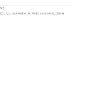
008
EKCIJA
,
MUŠKA KOLEKCIJA
,
MUŠKI AKSESOARI
,
ŽENSKI