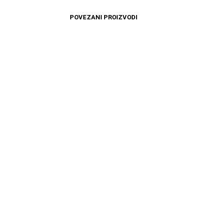
POVEZANI PROIZVODI
4099
RSD
10999
RSD
DODAJ U KORPU
DODAJ U KORPU