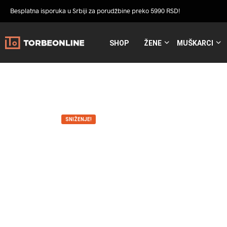
Besplatna isporuka u Srbiji za porudžbine preko 5990 RSD!
SHOP
ŽENE
MUŠKARCI
SNIŽENJE!