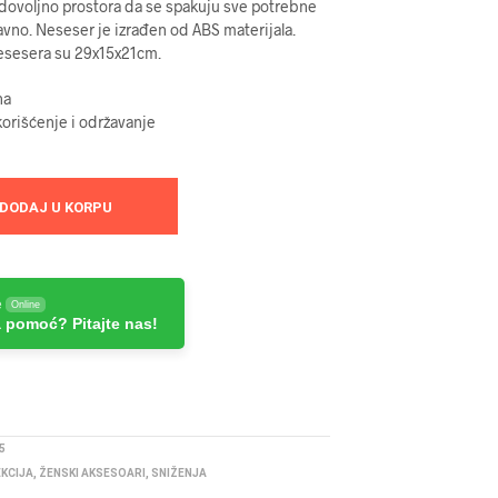
je:
dovoljno prostora da se spakuju sve potrebne
tavno. Neseser je izrađen od ABS materijala.
:
4499 RSD.
esesera su 29x15x21cm.
99 RSD.
na
orišćenje i održavanje
DODAJ U KORPU
e
Online
 pomoć? Pitajte nas!
5
EKCIJA
,
ŽENSKI AKSESOARI
,
SNIŽENJA