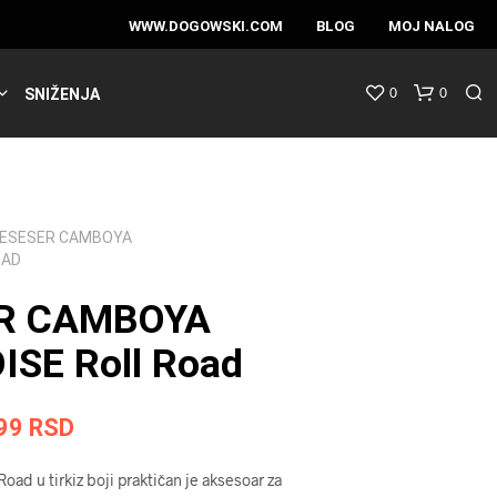
WWW.DOGOWSKI.COM
BLOG
MOJ NALOG
0
0
SNIŽENJA
ESESER CAMBOYA
OAD
R CAMBOYA
SE Roll Road
ginalna
Trenutna
99
RSD
na
cena
oad u tirkiz boji praktičan je aksesoar za