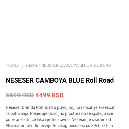
NESESER CAMBOYA BLUE ROLL ROAD
POČETNA
/
SNIŽENJA
NESESER CAMBOYA BLUE Roll Road
Originalna
Trenutna
5699
RSD
4499
RSD
cena
cena
Neseser brenda Roll Road u plavoj boji praktičan je aksesoar
je
je:
za putovanja. Poseduje dovoljno prostora da se spakuju sve
potrebne sitnice lako i jednostavno. Neseser je izrađen od
bila:
4499 RSD.
ABS materijala. Dimenzije ženskog nesesera su 29x15x21cm.