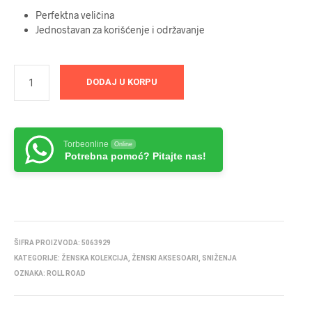
5699 RSD.
Perfektna veličina
Jednostavan za korišćenje i održavanje
DODAJ U KORPU
Torbeonline
Online
Potrebna pomoć? Pitajte nas!
ŠIFRA PROIZVODA:
5063929
KATEGORIJE:
ŽENSKA KOLEKCIJA
,
ŽENSKI AKSESOARI
,
SNIŽENJA
OZNAKA:
ROLL ROAD