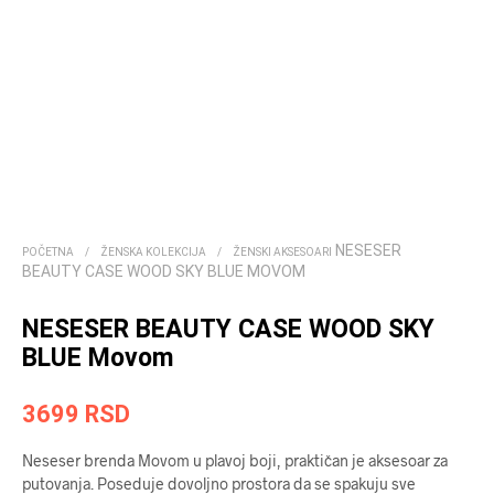
NESESER
POČETNA
/
ŽENSKA KOLEKCIJA
/
ŽENSKI AKSESOARI
BEAUTY CASE WOOD SKY BLUE MOVOM
NESESER BEAUTY CASE WOOD SKY
BLUE Movom
3699
RSD
Neseser brenda Movom u plavoj boji, praktičan je aksesoar za
putovanja. Poseduje dovoljno prostora da se spakuju sve