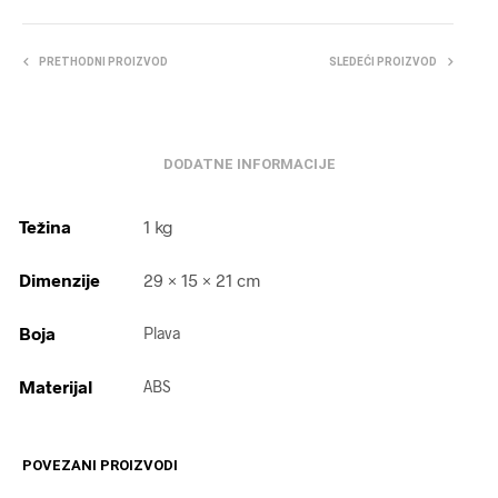
PRETHODNI PROIZVOD
SLEDEĆI PROIZVOD
DODATNE INFORMACIJE
Težina
1 kg
Dimenzije
29 × 15 × 21 cm
Boja
Plava
Materijal
ABS
POVEZANI PROIZVODI