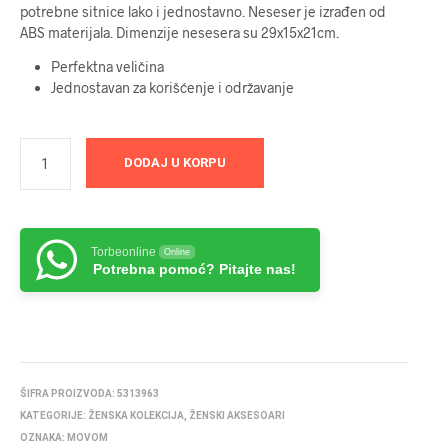
potrebne sitnice lako i jednostavno. Neseser je izrađen od
ABS materijala. Dimenzije nesesera su 29x15x21cm.
Perfektna veličina
Jednostavan za korišćenje i održavanje
DODAJ U KORPU
Torbeonline
Online
Potrebna pomoć? Pitajte nas!
ŠIFRA PROIZVODA:
5313963
KATEGORIJE:
ŽENSKA KOLEKCIJA
,
ŽENSKI AKSESOARI
OZNAKA:
MOVOM