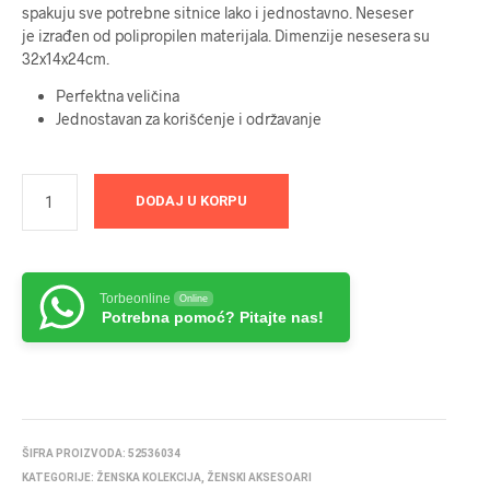
spakuju sve potrebne sitnice lako i jednostavno. Neseser
je izrađen od polipropilen materijala. Dimenzije nesesera su
32x14x24cm.
Perfektna veličina
Jednostavan za korišćenje i održavanje
DODAJ U KORPU
Torbeonline
Online
Potrebna pomoć? Pitajte nas!
ŠIFRA PROIZVODA:
52536034
KATEGORIJE:
ŽENSKA KOLEKCIJA
,
ŽENSKI AKSESOARI