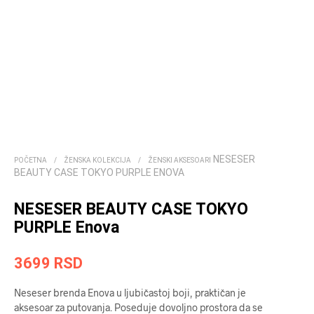
NESESER
POČETNA
/
ŽENSKA KOLEKCIJA
/
ŽENSKI AKSESOARI
BEAUTY CASE TOKYO PURPLE ENOVA
NESESER BEAUTY CASE TOKYO
PURPLE Enova
3699
RSD
Neseser brenda Enova u ljubičastoj boji, praktičan je
aksesoar za putovanja. Poseduje dovoljno prostora da se