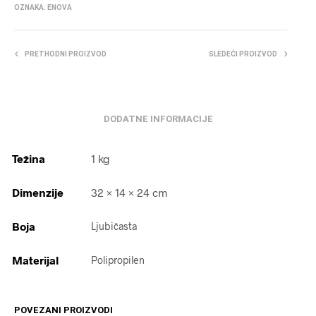
OZNAKA:
ENOVA
PRETHODNI PROIZVOD
SLEDEĆI PROIZVOD
DODATNE INFORMACIJE
Težina
1 kg
Dimenzije
32 × 14 × 24 cm
Boja
Ljubičasta
Materijal
Polipropilen
POVEZANI PROIZVODI