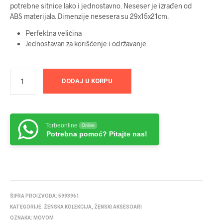
potrebne sitnice lako i jednostavno. Neseser je izrađen od
ABS materijala. Dimenzije nesesera su 29x15x21cm.
Perfektna veličina
Jednostavan za korišćenje i održavanje
DODAJ U KORPU
Torbeonline
Online
Potrebna pomoć? Pitajte nas!
ŠIFRA PROIZVODA:
5993961
KATEGORIJE:
ŽENSKA KOLEKCIJA
,
ŽENSKI AKSESOARI
OZNAKA:
MOVOM