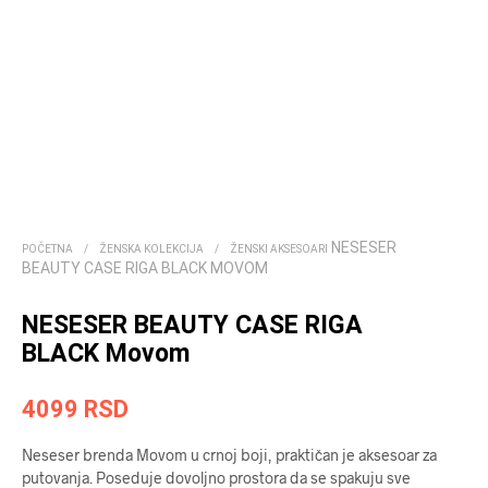
NESESER
POČETNA
/
ŽENSKA KOLEKCIJA
/
ŽENSKI AKSESOARI
BEAUTY CASE RIGA BLACK MOVOM
NESESER BEAUTY CASE RIGA
BLACK Movom
4099
RSD
Neseser brenda Movom u crnoj boji, praktičan je aksesoar za
putovanja. Poseduje dovoljno prostora da se spakuju sve