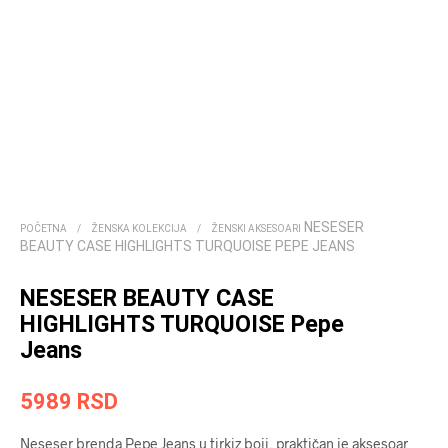
NESESER
POČETNA
/
ŽENSKA KOLEKCIJA
/
ŽENSKI AKSESOARI
BEAUTY CASE HIGHLIGHTS TURQUOISE PEPE JEANS
NESESER BEAUTY CASE
HIGHLIGHTS TURQUOISE Pepe
Jeans
5989
RSD
Neseser brenda Pepe Jeans u tirkiz boji, praktičan je aksesoar