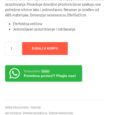
za putovanja. Poseduje dovoljno prostora da se spakuju sve
potrebne sitnice lako i jednostavno. Neseser je izrađen od
ABS materijala. Dimenzije nesesera su 29x15x21cm.
Perfektna veličina
Jednostavan za korišćenje i održavanje
DODAJ U KORPU
Torbeonline
Online
Potrebna pomoć? Pitajte nas!
ŠIFRA PROIZVODA:
7683925
KATEGORIJE:
ŽENSKA KOLEKCIJA
,
ŽENSKI AKSESOARI