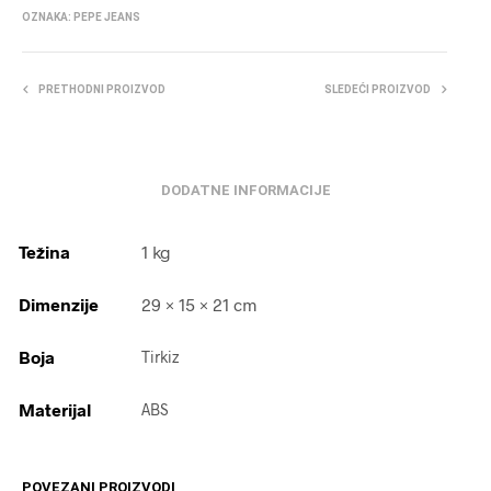
OZNAKA:
PEPE JEANS
PRETHODNI PROIZVOD
SLEDEĆI PROIZVOD
DODATNE INFORMACIJE
Težina
1 kg
Dimenzije
29 × 15 × 21 cm
Boja
Tirkiz
Materijal
ABS
POVEZANI PROIZVODI