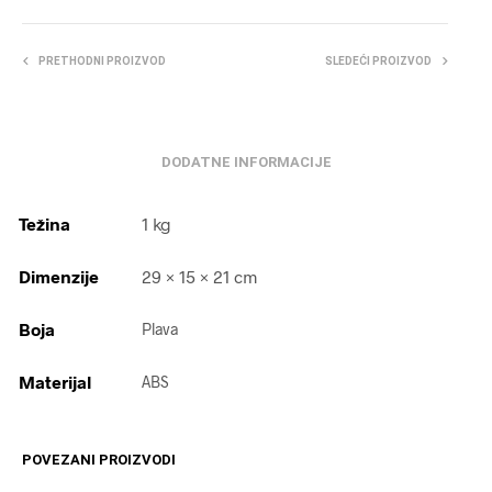
PRETHODNI PROIZVOD
SLEDEĆI PROIZVOD
DODATNE INFORMACIJE
Težina
1 kg
Dimenzije
29 × 15 × 21 cm
Boja
Plava
Materijal
ABS
POVEZANI PROIZVODI