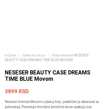
NESESER
POČETNA
/
ŽENSKA KOLEKCIJA
/
ŽENSKI AKSESOARI
BEAUTY CASE DREAMS TIME BLUE MOVOM
NESESER BEAUTY CASE DREAMS
TIME BLUE Movom
3899
RSD
Neseser brenda Movom u plavoj boji, praktičan je aksesoar za
putovanja. Poseduje dovoljno prostora da se spakuju sve