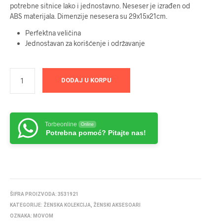
potrebne sitnice lako i jednostavno. Neseser je izrađen od
ABS materijala. Dimenzije nesesera su 29x15x21cm.
Perfektna veličina
Jednostavan za korišćenje i održavanje
DODAJ U KORPU
Torbeonline
Online
Potrebna pomoć? Pitajte nas!
ŠIFRA PROIZVODA:
3531921
KATEGORIJE:
ŽENSKA KOLEKCIJA
,
ŽENSKI AKSESOARI
OZNAKA:
MOVOM