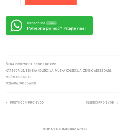
Torbeonline
Online
Potrebna pomoć? Pitajte nas!
ŠIFRA PROIZVODA:
5038581054391
KATEGORIJE:
ŽENSKA KOLEKCIJA
,
MUŠKA KOLEKCIJA
,
ŽENSKI AKSESOARI
,
MUŠKI AKSESOARI
OZNAKA:
WOODWICK
PRETHODNI PROIZVOD
SLEDEĆI PROIZVOD
DODATNE INFORMACIJE