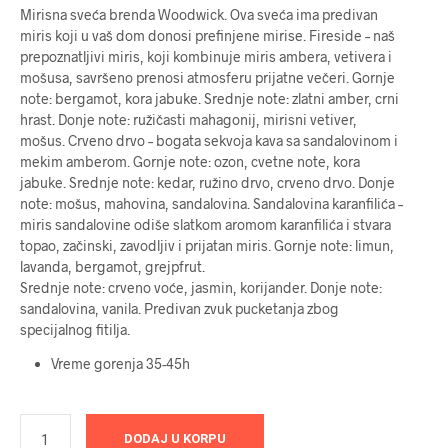
Mirisna sveća brenda Woodwick. Ova sveća ima predivan
miris koji u vaš dom donosi prefinjene mirise. Fireside – naš
prepoznatljivi miris, koji kombinuje miris ambera, vetivera i
mošusa, savršeno prenosi atmosferu prijatne večeri. Gornje
note: bergamot, kora jabuke. Srednje note: zlatni amber, crni
hrast. Donje note: ružičasti mahagonij, mirisni vetiver,
mošus. Crveno drvo – bogata sekvoja kava sa sandalovinom i
mekim amberom. Gornje note: ozon, cvetne note, kora
jabuke. Srednje note: kedar, ružino drvo, crveno drvo. Donje
note: mošus, mahovina, sandalovina. Sandalovina karanfilića –
miris sandalovine odiše slatkom aromom karanfilića i stvara
topao, začinski, zavodljiv i prijatan miris. Gornje note: limun,
lavanda, bergamot, grejpfrut.
Srednje note: crveno voće, jasmin, korijander. Donje note:
sandalovina, vanila. Predivan zvuk pucketanja zbog
specijalnog fitilja.
Vreme gorenja 35-45h
DODAJ U KORPU