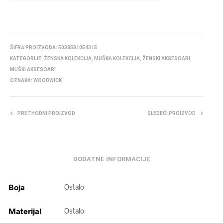
ŠIFRA PROIZVODA:
5038581054315
KATEGORIJE:
ŽENSKA KOLEKCIJA
,
MUŠKA KOLEKCIJA
,
ŽENSKI AKSESOARI
,
MUŠKI AKSESOARI
OZNAKA:
WOODWICK
PRETHODNI PROIZVOD
SLEDEĆI PROIZVOD
DODATNE INFORMACIJE
Boja
Ostalo
Materijal
Ostalo