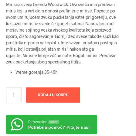
Mirisna sveća brenda Woodwick. Ova sveća ima predivan
miris koji u vaš dom donosi prefinjene mirise. Poznate po
svom umirujućem zvuku pucketanja vatre pri gorenju, ove
luksuzne mirisne sveće će gorjeti satima. Napravljena od
mešavine sojinog voska visokog kvaliteta koja proizvodi
sporo, čisto sagorevanje. Gornji deo sveće takođe služi kao
prostirka otporna na toplotu. Intenzivan, prijatan i postojan
miris, koji ostavlja prijatan miris i nakon što ga
ugasite. Mirisne letnje voćne note. Bogati mirisi. Predivan
zvuk pucketanja zbog specijalnog fitilja.
Vreme gorenja 35-45h
DODAJ U KORPU
Torbeonline
Online
Potrebna pomoć? Pitajte nas!