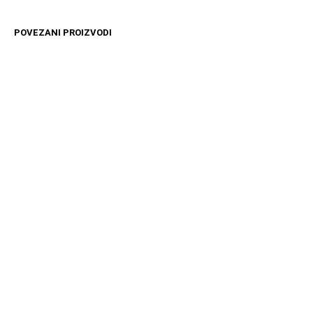
POVEZANI PROIZVODI
11599
RSD
11599
RSD
DODAJ U KORPU
DODAJ U KORPU