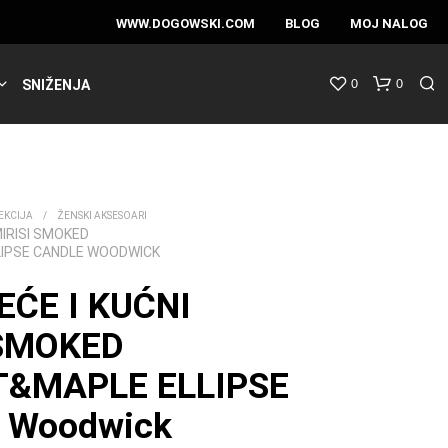
WWW.DOGOWSKI.COM
BLOG
MOJ NALOG
0
0
SNIŽENJA
EKCIJA
/
ŽENSKI AKSESOARI
MIRISI SMOKED
IPSE CANDLE WOODWICK
EĆE I KUĆNI
 SMOKED
&MAPLE ELLIPSE
 Woodwick