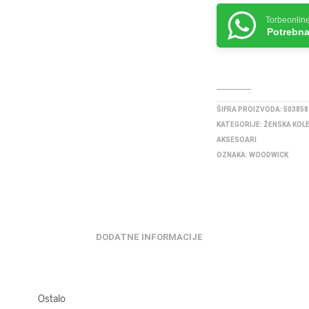
Torbeonlin
Potrebna
ŠIFRA PROIZVODA:
503858
KATEGORIJE:
ŽENSKA KOL
AKSESOARI
OZNAKA:
WOODWICK
DODATNE INFORMACIJE
Ostalo