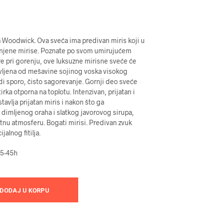
 Woodwick. Ova sveća ima predivan miris koji u
njene mirise. Poznate po svom umirujućem
e pri gorenju, ove luksuzne mirisne sveće će
avljena od mešavine sojinog voska visokog
odi sporo, čisto sagorevanje. Gornji deo sveće
irka otporna na toplotu. Intenzivan, prijatan i
stavlja prijatan miris i nakon što ga
 dimljenog oraha i slatkog javorovog sirupa,
jatnu atmosferu. Bogati mirisi. Predivan zvuk
alnog fitilja.
35-45h
DODAJ U KORPU