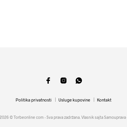
10599
RSD
11599
RSD
DODAJ U KORPU
DODAJ U KORPU
Politika privatnosti
Usluge kupovine
Kontakt
2026 © Torbeonline com - Sva prava zadržana. Vlasnik sajta Samouprava 