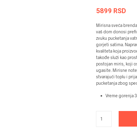
5899
RSD
Mirisna sveća brenda
vaš dom donosi prefi
zvuku pucketanja vatr
gorjeti satima. Napr
kvaliteta koja proizv
takođe služi kao prost
postojan miris, koji o
ugasite. Mirisne note
stvarajući toplu i pri
pucketanja zbog specij
Vreme gorenja 