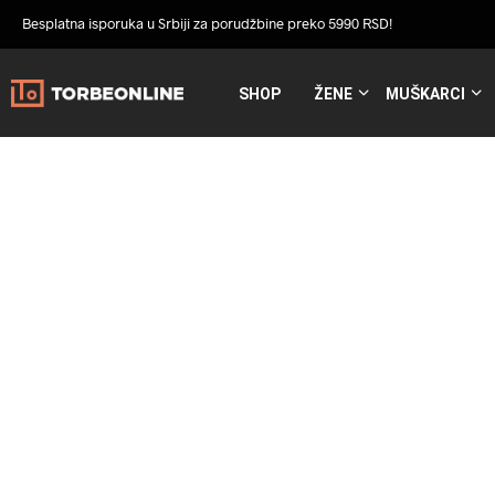
Besplatna isporuka u Srbiji za porudžbine preko 5990 RSD!
SHOP
ŽENE
MUŠKARCI