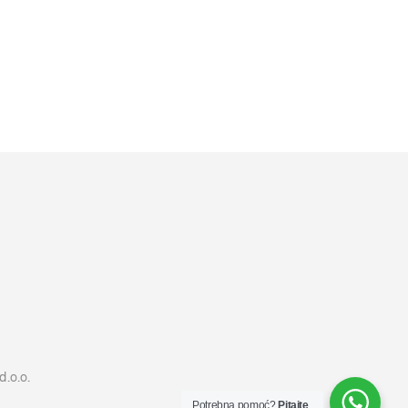
10999
RSD
DODAJ U KORPU
d.o.o.
Potrebna pomoć?
Pitajte