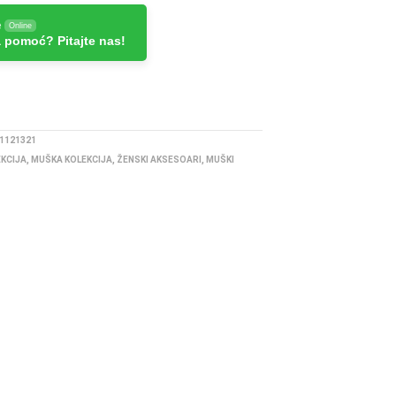
e
Online
 pomoć? Pitajte nas!
1121321
EKCIJA
,
MUŠKA KOLEKCIJA
,
ŽENSKI AKSESOARI
,
MUŠKI