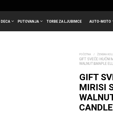
DECA
PUTOVANJA
TORBE ZA LJUBIMCE
AUTO-MOTO
POČETNA
/
ŽENSKA KOL
GIFT SVEĆE I KUĆNI 
WALNUT&MAPLE ELL
GIFT SV
MIRISI
WALNUT
CANDLE