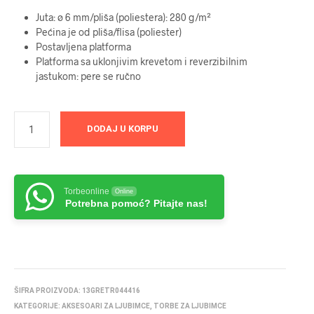
Juta: ø 6 mm/pliša (poliestera): 280 g/m²
Pećina je od pliša/flisa (poliester)
Postavljena platforma
Platforma sa uklonjivim krevetom i reverzibilnim
jastukom: pere se ručno
DODAJ U KORPU
Torbeonline
Online
Potrebna pomoć? Pitajte nas!
ŠIFRA PROIZVODA:
13GRETR044416
KATEGORIJE:
AKSESOARI ZA LJUBIMCE
,
TORBE ZA LJUBIMCE