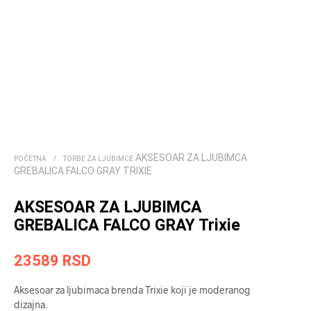
AKSESOAR ZA LJUBIMCA
POČETNA
/
TORBE ZA LJUBIMCE
GREBALICA FALCO GRAY TRIXIE
AKSESOAR ZA LJUBIMCA
GREBALICA FALCO GRAY Trixie
23589
RSD
Aksesoar za ljubimaca brenda Trixie koji je moderanog
dizajna.