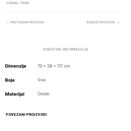
OZNAKA:
TRIXIE
PRETHODNI PROIZVOD
SLEDEĆI PROIZVOD
DODATNE INFORMACIJE
Dimenzije
70 × 38 × 117 cm
Boja
Siva
Materijal
Ostalo
POVEZANI PROIZVODI