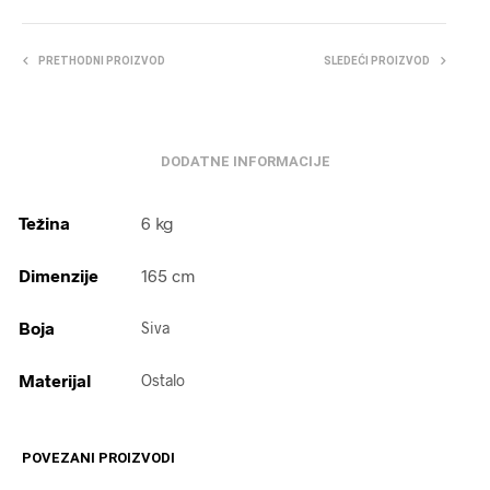
PRETHODNI PROIZVOD
SLEDEĆI PROIZVOD
DODATNE INFORMACIJE
Težina
6 kg
Dimenzije
165 cm
Boja
Siva
Materijal
Ostalo
POVEZANI PROIZVODI