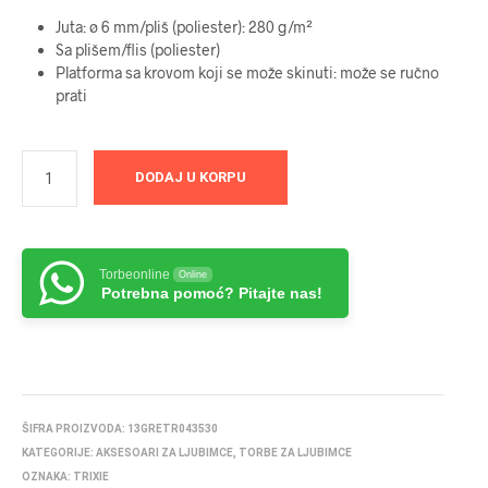
Juta: ø 6 mm/pliš (poliester): 280 g/m²
Sa plišem/flis (poliester)
Platforma sa krovom koji se može skinuti: može se ručno
prati
DODAJ U KORPU
Torbeonline
Online
Potrebna pomoć? Pitajte nas!
ŠIFRA PROIZVODA:
13GRETR043530
KATEGORIJE:
AKSESOARI ZA LJUBIMCE
,
TORBE ZA LJUBIMCE
OZNAKA:
TRIXIE