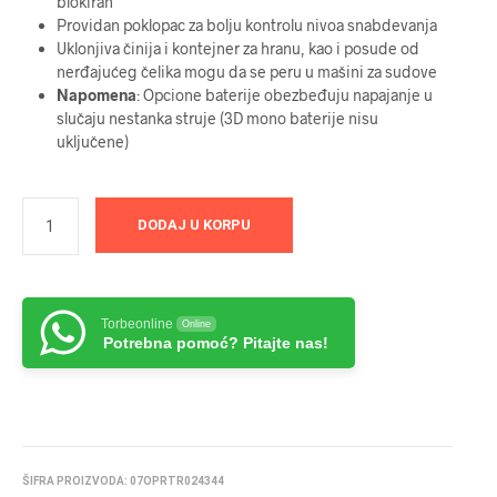
blokiran
Providan poklopac za bolju kontrolu nivoa snabdevanja
Uklonjiva činija i kontejner za hranu, kao i posude od
nerđajućeg čelika mogu da se peru u mašini za sudove
Napomena
: Opcione baterije obezbeđuju napajanje u
slučaju nestanka struje (3D mono baterije nisu
uključene)
DODAJ U KORPU
Torbeonline
Online
Potrebna pomoć? Pitajte nas!
ŠIFRA PROIZVODA:
07OPRTR024344