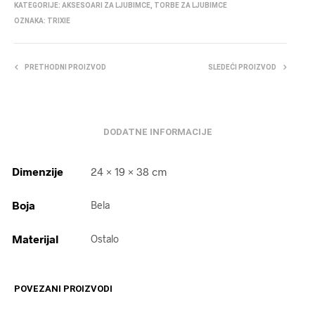
KATEGORIJE:
AKSESOARI ZA LJUBIMCE
,
TORBE ZA LJUBIMCE
OZNAKA:
TRIXIE
PRETHODNI PROIZVOD
SLEDEĆI PROIZVOD
DODATNE INFORMACIJE
Dimenzije
24 × 19 × 38 cm
Boja
Bela
Materijal
Ostalo
POVEZANI PROIZVODI