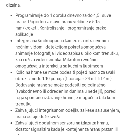
dizajna.
Programiranje do 4 obroka dnevno za do 4,5 l suve
hrane. Pogodno za suvu hranu veličine ø 5 15
mm/kroketi. Kontrolisanje i programiranje preko
aplikacije
Integrisana širokougaona kamera sa infracrvenim
noćnim vidom i detekcijom pokreta omogućava
snimanje fotografija i video zapisa u bilo kom trenutku,
kao i uživo video snimka. Mikrofon i zvučnici
omogućavaju interakciju sa kućnim ljubimcem
Količina hrane se može podesiti pojedinačno za svaki
obrok između 1-10 porcija (1 porcija = 24 ml ili 12 ml).
Dodavanje hrane se može podesiti pojedinačno
(svakodnevno ili određenim danima u nedelji), pored
toga spontano izdavanje hrane je moguće u bilo kom
trenutku
Zahvaljujući integrisanom odeljku za kese sa sušenjem,
hrana ostaje duže sveža
Zahvaljujući dodatnom senzoru na izlazu za hranu,
dozator signalizira kada je kontejner za hranu prazan ili