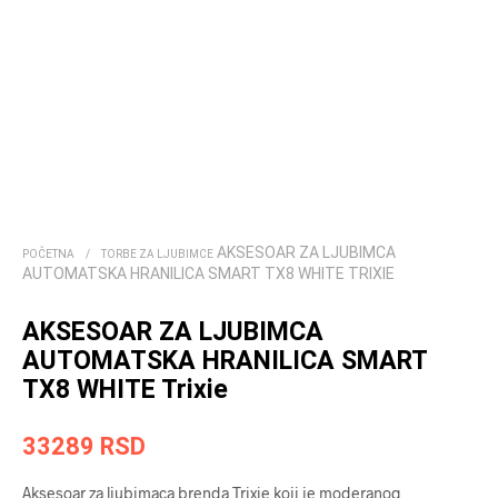
AKSESOAR ZA LJUBIMCA
POČETNA
/
TORBE ZA LJUBIMCE
AUTOMATSKA HRANILICA SMART TX8 WHITE TRIXIE
AKSESOAR ZA LJUBIMCA
AUTOMATSKA HRANILICA SMART
TX8 WHITE Trixie
33289
RSD
Aksesoar za ljubimaca brenda Trixie koji je moderanog