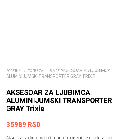
AKSESOAR ZA LJUBIMCA
POČETNA
/
TORBE ZA LJUBIMCE
ALUMINIJUMSKI TRANSPORTER GRAY TRIXIE
AKSESOAR ZA LJUBIMCA
ALUMINIJUMSKI TRANSPORTER
GRAY Trixie
35989
RSD
Aksesoar za ljubimaca brenda Trixie koji je moderanog