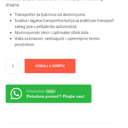
dizajna.
Transporter za ljubimca od aluminijuma
Snažna i lagana transportna kutija za praktican transport
vašeg psa u prtljažniku automobila
Aluminijumski okvir i optimalan oblik zida
Vrata sa bravom. neklizajuće i opremljeno termo
prostirkom
DODAJ U KORPU
Torbeonline
Online
Potrebna pomoć? Pitajte nas!