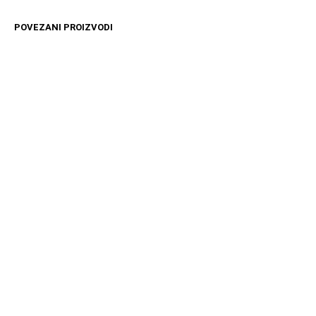
POVEZANI PROIZVODI
4799
RSD
3399
RSD
DODAJ U KORPU
DODAJ U KORPU