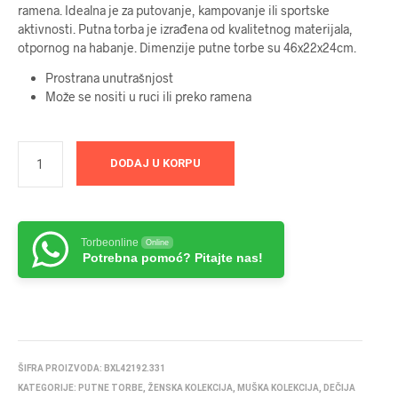
ramena. Idealna je za putovanje, kampovanje ili sportske
aktivnosti. Putna torba je izrađena od kvalitetnog materijala,
otpornog na habanje. Dimenzije putne torbe su 46x22x24cm.
Prostrana unutrašnjost
Može se nositi u ruci ili preko ramena
DODAJ U KORPU
Torbeonline
Online
Potrebna pomoć? Pitajte nas!
ŠIFRA PROIZVODA:
BXL42192.331
KATEGORIJE:
PUTNE TORBE
,
ŽENSKA KOLEKCIJA
,
MUŠKA KOLEKCIJA
,
DEČIJA