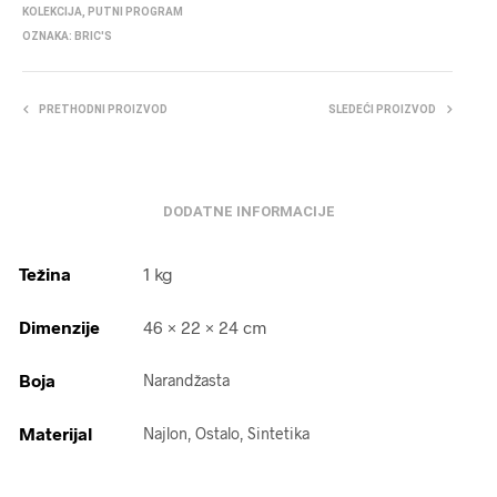
KOLEKCIJA
,
PUTNI PROGRAM
OZNAKA:
BRIC'S
PRETHODNI PROIZVOD
SLEDEĆI PROIZVOD
DODATNE INFORMACIJE
Težina
1 kg
Dimenzije
46 × 22 × 24 cm
Boja
Narandžasta
Materijal
Najlon, Ostalo, Sintetika