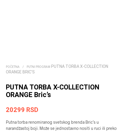
PUTNA TORBA X-COLLECTION
POČETNA
/
PUTNI PROGRAM
ORANGE BRIC’S
PUTNA TORBA X-COLLECTION
ORANGE Bric’s
20299
RSD
Putna torba renomiranog svetskog brenda Bric’s u
narandžastoj boji. Može se jednostavno nositi u ruci ili preko