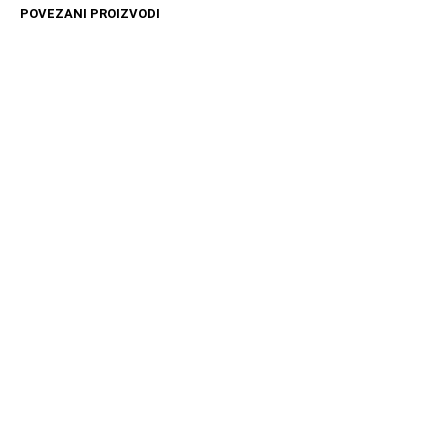
POVEZANI PROIZVODI
10599
RSD
15399
RSD
DODAJ U KORPU
DODAJ U KORPU