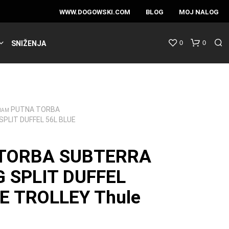
WWW.DOGOWSKI.COM
BLOG
MOJ NALOG
0
0
SNIŽENJA
PUTNA TORBA
RAM
PLIT DUFFEL 56L BLUE
TORBA SUBTERRA
 SPLIT DUFFEL
E TROLLEY Thule