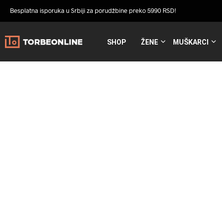
Besplatna isporuka u Srbiji za porudžbine preko 5990 RSD!
SHOP
ŽENE
MUŠKARCI