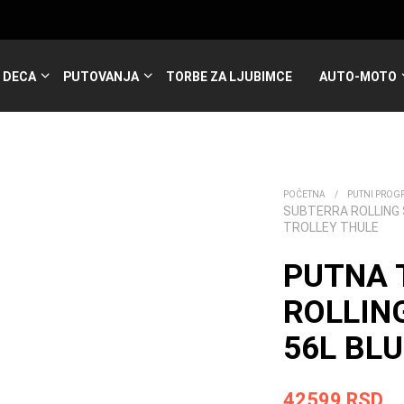
DECA
PUTOVANJA
TORBE ZA LJUBIMCE
AUTO-MOTO
POČETNA
/
PUTNI PROG
SUBTERRA ROLLING S
TROLLEY THULE
PUTNA 
ROLLING
56L BLU
42599
RSD