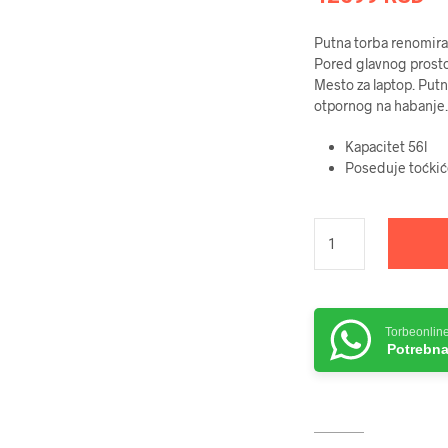
Putna torba renomira
Pored glavnog prosto
Mesto za laptop. Putn
otpornog na habanje.
Kapacitet 56l
Poseduje toćkiće
Torbeonlin
Potrebna