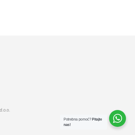
4499
RSD
DODAJ U KORPU
d.o.o.
Potrebna pomoć?
Pitajte
nas!