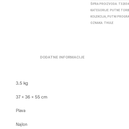
ŠIFRA PROIZVODA:
T3203
KATEGORIJE:
PUTNE TOR
KOLEKCIJA
,
PUTNI PROGR
OZNAKA:
THULE
DODATNE INFORMACIJE
3.5 kg
37 × 36 × 55 cm
Plava
Najlon