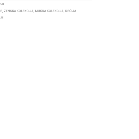
450
BE
,
ŽENSKA KOLEKCIJA
,
MUŠKA KOLEKCIJA
,
DEČIJA
AM