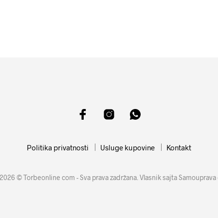
4899
RSD
10099
RSD
DODAJ U KORPU
DODAJ U KORPU
Politika privatnosti
Usluge kupovine
Kontakt
2026 © Torbeonline com - Sva prava zadržana. Vlasnik sajta Samouprava 