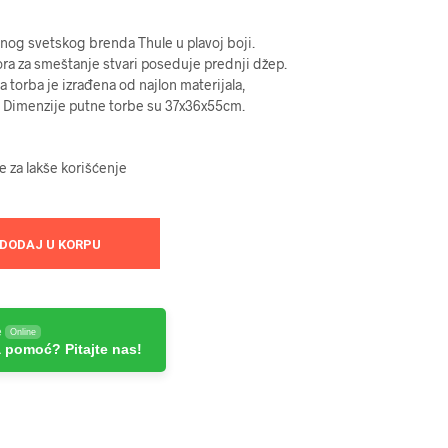
nog svetskog brenda Thule u plavoj boji.
ra za smeštanje stvari poseduje prednji džep.
a torba je izrađena od najlon materijala,
 Dimenzije putne torbe su 37x36x55cm.
 za lakše korišćenje
DODAJ U KORPU
e
Online
 pomoć? Pitajte nas!