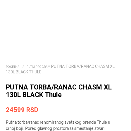
PUTNA TORBA/RANAC CHASM XL
POČETNA
/
PUTNI PROGRAM
130L BLACK THULE
PUTNA TORBA/RANAC CHASM XL
130L BLACK Thule
24599
RSD
Putna torba/ranac renomiranog svetskog brenda Thule u
crnoj boji. Pored glavnog prostora za smeštanje stvari