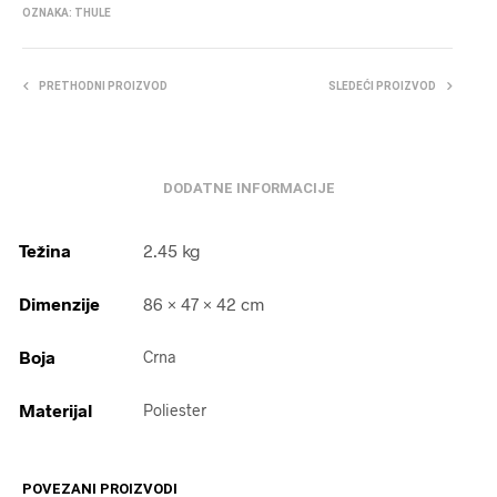
OZNAKA:
THULE
PRETHODNI PROIZVOD
SLEDEĆI PROIZVOD
DODATNE INFORMACIJE
Težina
2.45 kg
Dimenzije
86 × 47 × 42 cm
Boja
Crna
Materijal
Poliester
POVEZANI PROIZVODI