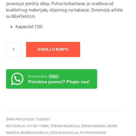
poseduje prednji džep. Putna torba/ranac je izrađena od
kvalitetnog materijala, otpornog na habanje. Dimenzije artikla
su 86x47x42cm.
Kapacitet 130l
DODAJ U KORPU
Torbeonline
Online
Potrebna pomoć? Pitajte nas!
ŠIFRA PROIZVODA:
T3205001
KATEGORIJE:
PUTNE TORBE
,
ŽENSKA KOLEKCIJA
,
ŽENSKI RANČEVI
,
MUŠKI
RANČEVI
,
MUŠKA KOLEKCIJA
,
DEČIJA KOLEKCIJA
,
PUTNI PROGRAM