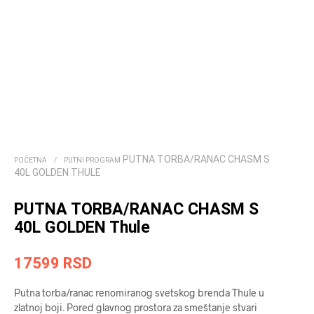
PUTNA TORBA/RANAC CHASM S
POČETNA
/
PUTNI PROGRAM
40L GOLDEN THULE
PUTNA TORBA/RANAC CHASM S
40L GOLDEN Thule
17599
RSD
Putna torba/ranac renomiranog svetskog brenda Thule u
zlatnoj boji. Pored glavnog prostora za smeštanje stvari