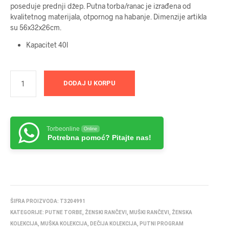
poseduje prednji džep. Putna torba/ranac je izrađena od
kvalitetnog materijala, otpornog na habanje. Dimenzije artikla
su 56x32x26cm.
Kapacitet 40l
DODAJ U KORPU
Torbeonline
Online
Potrebna pomoć? Pitajte nas!
ŠIFRA PROIZVODA:
T3204991
KATEGORIJE:
PUTNE TORBE
,
ŽENSKI RANČEVI
,
MUŠKI RANČEVI
,
ŽENSKA
KOLEKCIJA
,
MUŠKA KOLEKCIJA
,
DEČIJA KOLEKCIJA
,
PUTNI PROGRAM