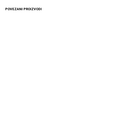
POVEZANI PROIZVODI
4499
RSD
11599
RSD
DODAJ U KORPU
DODAJ U KORPU