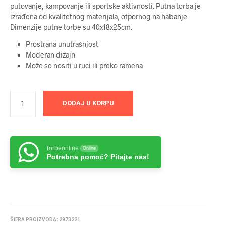
putovanje, kampovanje ili sportske aktivnosti. Putna torba je
izrađena od kvalitetnog materijala, otpornog na habanje.
Dimenzije putne torbe su 40x18x25cm.
Prostrana unutrašnjost
Moderan dizajn
Može se nositi u ruci ili preko ramena
DODAJ U KORPU
Torbeonline
Online
Potrebna pomoć? Pitajte nas!
ŠIFRA PROIZVODA:
2973221