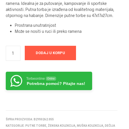
ramena. Idealna je za putovanje, kampovanje ili sportske
aktivnosti. Putna torba je izrađena od kvalitetnog materijala,
otpornog na habanje. Dimenzije putne torbe su 47x17x27cm.
Prostrana unutrašnjost
Može se nositi u ruci ili preko ramena
DODAJ U KORPU
Torbeonline
Online
Potrebna pomoć? Pitajte nas!
ŠIFRA PROIZVODA:
B2Y00262.055
KATEGORIJE:
PUTNE TORBE
,
ŽENSKA KOLEKCIJA
,
MUŠKA KOLEKCIJA
,
DEČIJA