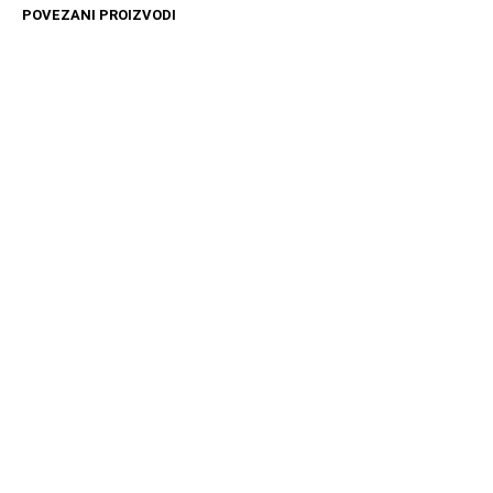
POVEZANI PROIZVODI
1999
RSD
11599
RSD
DODAJ U KORPU
DODAJ U KORPU