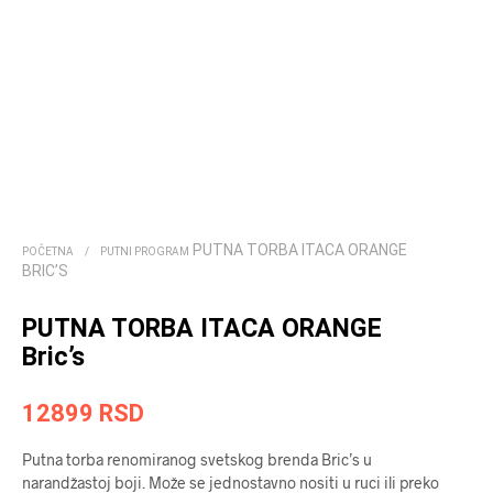
PUTNA TORBA ITACA ORANGE
POČETNA
/
PUTNI PROGRAM
BRIC’S
PUTNA TORBA ITACA ORANGE
Bric’s
12899
RSD
Putna torba renomiranog svetskog brenda Bric’s u
narandžastoj boji. Može se jednostavno nositi u ruci ili preko