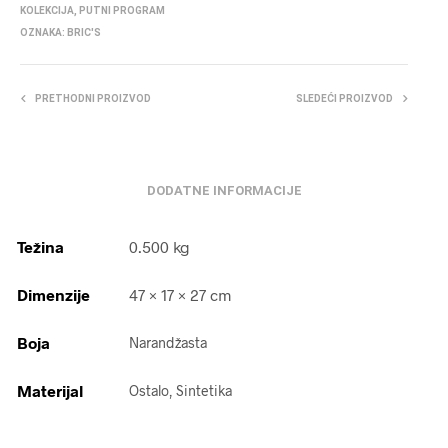
KOLEKCIJA
,
PUTNI PROGRAM
OZNAKA:
BRIC'S
PRETHODNI PROIZVOD
SLEDEĆI PROIZVOD
DODATNE INFORMACIJE
Težina
0.500 kg
Dimenzije
47 × 17 × 27 cm
Boja
Narandžasta
Materijal
Ostalo, Sintetika