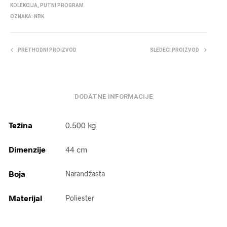
KOLEKCIJA
,
PUTNI PROGRAM
OZNAKA:
NBK
PRETHODNI PROIZVOD
SLEDEĆI PROIZVOD
DODATNE INFORMACIJE
Težina
0.500 kg
Dimenzije
44 cm
Boja
Narandžasta
Materijal
Poliester