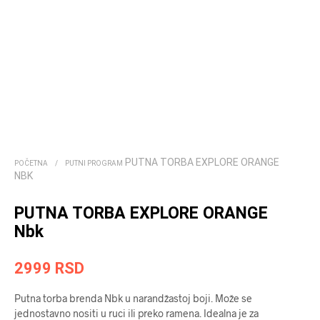
PUTNA TORBA EXPLORE ORANGE
POČETNA
/
PUTNI PROGRAM
NBK
PUTNA TORBA EXPLORE ORANGE
Nbk
2999
RSD
Putna torba brenda Nbk u narandžastoj boji. Može se
jednostavno nositi u ruci ili preko ramena. Idealna je za