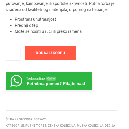
putovanje, kampovanje ili sportske aktivnosti. Putna torba je
izrađena od kvalitetnog materijala, otpornog na habanje.
Prostrana unutrašnjost
Prednji džep
Može se nositi u ruci ili preko ramena
DODAJ U KORPU
Torbeonline
Online
Potrebna pomoć? Pitajte nas!
ŠIFRA PROIZVODA:
NS22620
KATEGORIJE:
PUTNE TORBE
,
ŽENSKA KOLEKCIJA
,
MUŠKA KOLEKCIJA
,
DEČIJA