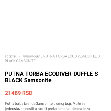
PUTNA TORBA ECODIVER-DUFFLE S
POČETNA
/
PUTNI PROGRAM
BLACK SAMSONITE
PUTNA TORBA ECODIVER-DUFFLE S
BLACK Samsonite
21489
RSD
Putna torba brenda Samsonite u crnoj boji. Može se
jednostavno nositi u ruci ili preko ramena. Idealna je za