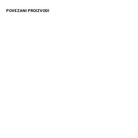
POVEZANI PROIZVODI
4499
RSD
11599
RSD
DODAJ U KORPU
DODAJ U KORPU