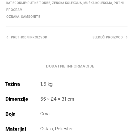
KATEGORIJE:
PUTNE TORBE
,
ŽENSKA KOLEKCIJA
,
MUŠKA KOLEKCIJA
,
PUTNI
PROGRAM
OZNAKA:
SAMSONITE
PRETHODNI PROIZVOD
SLEDEĆI PROIZVOD
DODATNE INFORMACIJE
Težina
1.5 kg
Dimenzije
55 × 24 × 31 cm
Boja
Crna
Materijal
Ostalo, Poliester