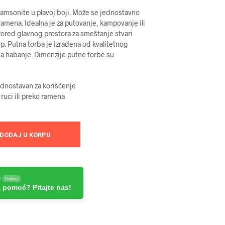
amsonite u plavoj boji. Može se jednostavno
o ramena. Idealna je za putovanje, kampovanje ili
Pored glavnog prostora za smeštanje stvari
p. Putna torba je izrađena od kvalitetnog
na habanje. Dimenzije putne torbe su
ednostavan za korišćenje
 ruci ili preko ramena
DODAJ U KORPU
e
Online
 pomoć? Pitajte nas!