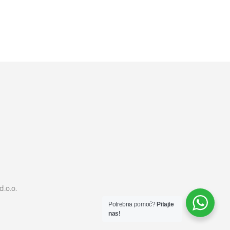
4099
RSD
DODAJ U KORPU
d.o.o.
Potrebna pomoć?
Pitajte
nas!