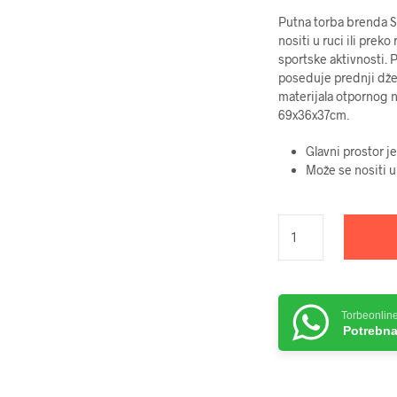
Putna torba brenda S
nositi u ruci ili prek
sportske aktivnosti. 
poseduje prednji dže
materijala otpornog 
69x36x37cm.
Glavni prostor j
Može se nositi u
Torbeonlin
Potrebna