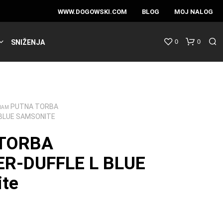
WWW.DOGOWSKI.COM
BLOG
MOJ NALOG
0
0
SNIŽENJA
PUTNA TORBA
RAM
 BLUE SAMSONITE
TORBA
ER-DUFFLE L BLUE
te