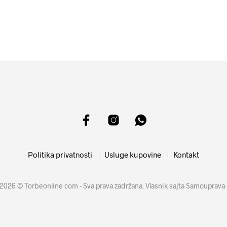
10099
RSD
11599
RSD
DODAJ U KORPU
DODAJ U KORPU
Politika privatnosti
Usluge kupovine
Kontakt
2026 © Torbeonline com - Sva prava zadržana. Vlasnik sajta Samouprava 