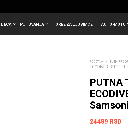
DECA
PUTOVANJA
TORBE ZA LJUBIMCE
AUTO-MOTO
POČETNA
/
PUTNI PROG
ECODIVER-DUFFLE L
PUTNA 
ECODIV
Samsoni
24489
RSD