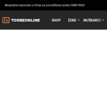
Besplatna isporuka u Srbiji za porudžbine preko 5990 RSD!
SHOP
ŽENE
MUŠKARCI