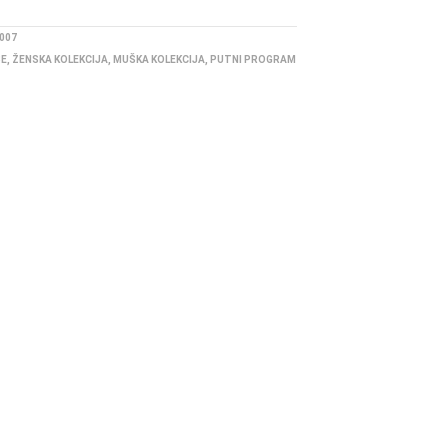
007
BE
,
ŽENSKA KOLEKCIJA
,
MUŠKA KOLEKCIJA
,
PUTNI PROGRAM