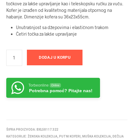
točkove za lakše upravljanje kao i teleskopsku ručku za vuču.
Kofer je izrađen od kvalitetnog materijala otpornog na
habanje. Dimenzije kofera su 36x23x55cm.
Unutrašnjost sa džepovima i elastičnom trakom
Četiri točka za lakše upravljanje
DODAJ U KORPU
Torbeonline
Online
Potrebna pomoć? Pitajte nas!
ŠIFRA PROIZVODA:
BXL58117.322
KATEGORIJE:
ŽENSKA KOLEKCIJA
,
PUTNI KOFERI
,
MUŠKA KOLEKCIJA
,
DEČIJA