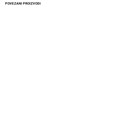
POVEZANI PROIZVODI
14599
RSD
4499
RSD
DODAJ U KORPU
DODAJ U KORPU