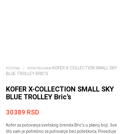
KOFER X-COLLECTION SMALL SKY
POČETNA
/
PUTNI PROGRAM
BLUE TROLLEY BRIC’S
KOFER X-COLLECTION SMALL SKY
BLUE TROLLEY Bric’s
30389
RSD
Kofer za putovanja svetskog brenda Bric’s u plavoj boji. Sve
što vam je potrebno za putovanje bez poteškoća. Poseduje