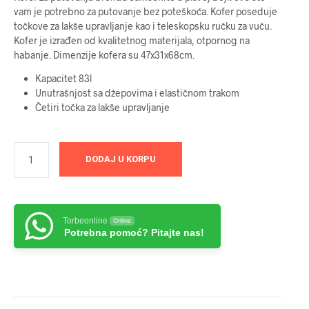
vam je potrebno za putovanje bez poteškoća. Kofer poseduje
točkove za lakše upravljanje kao i teleskopsku ručku za vuču.
Kofer je izrađen od kvalitetnog materijala, otpornog na
habanje. Dimenzije kofera su 47x31x68cm.
Kapacitet 83l
Unutrašnjost sa džepovima i elastičnom trakom
Četiri točka za lakše upravljanje
DODAJ U KORPU
Torbeonline
Online
Potrebna pomoć? Pitajte nas!