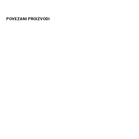
POVEZANI PROIZVODI
4499
RSD
11599
RSD
DODAJ U KORPU
DODAJ U KORPU