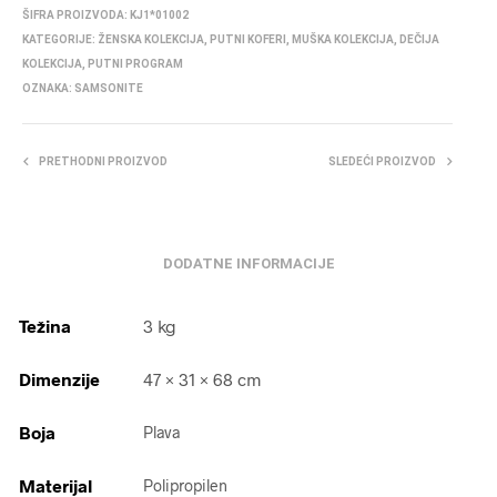
ŠIFRA PROIZVODA:
KJ1*01002
KATEGORIJE:
ŽENSKA KOLEKCIJA
,
PUTNI KOFERI
,
MUŠKA KOLEKCIJA
,
DEČIJA
KOLEKCIJA
,
PUTNI PROGRAM
OZNAKA:
SAMSONITE
PRETHODNI PROIZVOD
SLEDEĆI PROIZVOD
DODATNE INFORMACIJE
Težina
3 kg
Dimenzije
47 × 31 × 68 cm
Boja
Plava
Materijal
Polipropilen