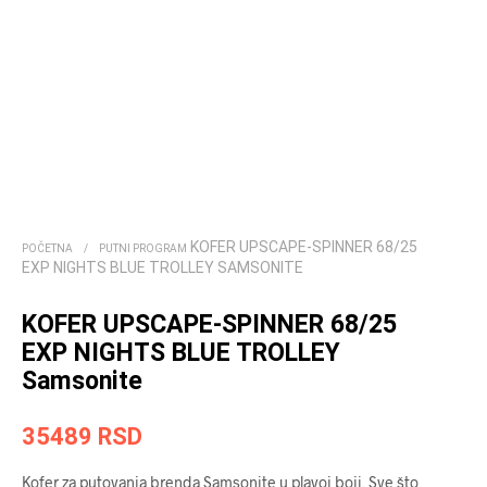
KOFER UPSCAPE-SPINNER 68/25
POČETNA
/
PUTNI PROGRAM
EXP NIGHTS BLUE TROLLEY SAMSONITE
KOFER UPSCAPE-SPINNER 68/25
EXP NIGHTS BLUE TROLLEY
Samsonite
35489
RSD
Kofer za putovanja brenda Samsonite u plavoj boji. Sve što